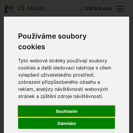
ZŠ Mládí
235 515 464
Hlavní strana
Výroční zprávy
Výroční zprávy
Používáme soubory
cookies
Výroční zprávy za jednotlivé školní roky najedete
Tyto webové stránky používají soubory
pod následujícími odkazy:
cookies a další sledovací nástroje s cílem
2024-2025
vylepšení uživatelského prostředí,
zobrazení přizpůsobeného obsahu a
2023-2024
reklam, analýzy návštěvnosti webových
2022-2023
stránek a zjištění zdroje návštěvnosti.
2021-2022
Souhlasím
2020-2021
Odmítám
2019-2020