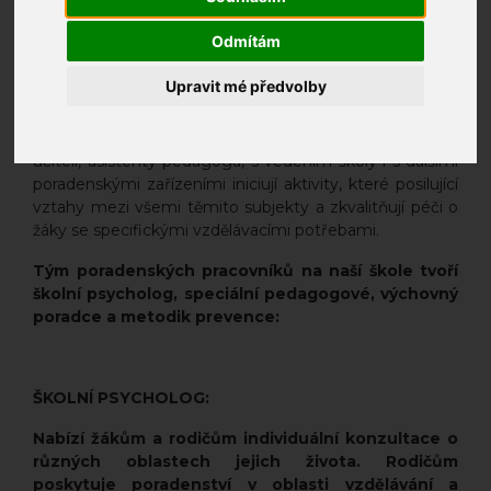
školních i osobních problémů.
Odmítám
PhDr. Jaroslav Vodička, ředitel školy
Upravit mé předvolby
Školní poradenské pracoviště
poskytuje poradenské
a konzultační služby žákům naší školy, jejich zákonným
zástupcům a pedagogům. Ve spolupráci s třídními
učiteli, asistenty pedagoga, s vedením školy i s dalšími
poradenskými zařízeními iniciují aktivity, které posilující
vztahy mezi všemi těmito subjekty a zkvalitňují péči o
žáky se specifickými vzdělávacími potřebami.
Tým poradenských pracovníků na naší škole tvoří
školní psycholog, speciální pedagogové, výchovný
poradce a metodik prevence:
ŠKOLNÍ PSYCHOLOG:
Nabízí žákům a rodičům individuální konzultace o
různých oblastech jejich života. Rodičům
poskytuje poradenství v oblasti vzdělávání a