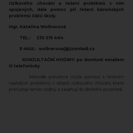
rizikového chování a řešení problémů s ním
spojených, dále pomoc při řešení kázeňských
problémů žáků školy.
Mgr. Kateřina Wollnerová
TEL.:
235 515 464
E-MAIL: wollnerova(@)zsmladi.cz
KONZULTAČNÍ HODINY: po domluvě emailem
či telefonicky
Metodik prevence může pomoci s řešením
nastalých problémů v oblasti rizikového chování, které
přerůstají rámec rodiny a zasahují do školního prostředí.