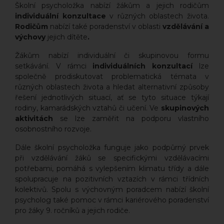
Školní psycholožka nabízí žákům a jejich rodičům
individuální konzultace
v různých oblastech života.
Rodičům
nabízí také poradenství v oblasti
vzdělávání a
výchovy
jejich dítěte
.
Žákům nabízí individuální či skupinovou formu
setkávání. V rámci
individuálních konzultací
lze
společně prodiskutovat problematická témata v
různých oblastech života a hledat alternativní způsoby
řešení jednotlivých situací, ať se tyto situace týkají
rodiny, kamarádských vztahů či učení. Ve
skupinových
aktivitách
se lze zaměřit na podporu vlastního
osobnostního rozvoje.
Dále školní psycholožka funguje jako podpůrný prvek
při vzdělávání žáků se specifickými vzdělávacími
potřebami, pomáhá s vylepšením klimatu třídy a dále
spolupracuje na pozitivních vztazích v rámci třídních
kolektivů. Spolu s výchovným poradcem nabízí školní
psycholog také pomoc v rámci kariérového poradenství
pro žáky 9. ročníků a jejich rodiče.