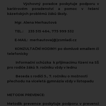
Výchovný poradce poskytuje podporu v
kariérovém poradenství a pomoc v řešení
kázeňských problémů žáků školy.
Mgr. Alena Merhautová
TEL.: 235 515 464, 775 999 532
E-MAIL: merhautova(@)zsmladi.cz
KONZULTAČNÍ HODINY: po domluvě emailem či
telefonicky
Informační schůzka k přijímacímu řízení na SŠ
pro rodiče žáků 9. ročníku vždy v lednu
Beseda s rodiči 5., 7. ročníku o možnosti
přechodu na víceletá gymnázia vždy v listopadu
METODIK PREVENCE:
Metodik prevence poskytuje podporu v prevenci