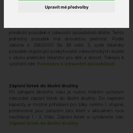
Posudek o zdravotní způsobilosti dítěte -
Upravit mé předvolby
sjednocený tiskopis
Pro účast na zotavovací akci trvající 6 a více dní (škola v
přírodě, adaptační kurz, lyžařský kurz) je nutno
předložit posudek o zdravotní způsobilosti dítěte. Tento
jednotný posudek má dvouletou platnost. Podle
zákona č. 258/2000 Sb. §9 odst. 3, vydá lékařský
posudek registrující poskytovatel zdravotnických služeb
v oboru praktické lékařství pro děti a dorost. Tiskopis k
vytištění zde:
Potvrzení o zdravotní způsobilosti
Zápisní lístek do školní družiny
Při zahájení školního roku je nutno třídním učitelům
odevzdat zápisní lístek do školní družiny. Do naplnění
kapacity je možné přihlášení pro žáky celého 1. stupně,
přednostně jsou zařazeni žáci, kteří v aktuálním roce
navštěvují 1 - 3. třídu. Zápisní lístek si vytisknete zde:
Zápisní lístek do školní družiny