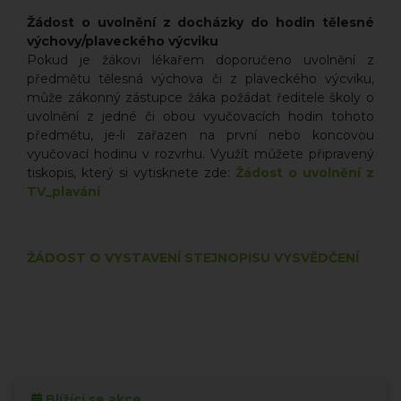
Žádost o uvolnění z docházky do hodin tělesné
výchovy/plaveckého výcviku
Pokud je žákovi lékařem doporučeno uvolnění z
předmětu tělesná výchova či z plaveckého výcviku,
může zákonný zástupce žáka požádat ředitele školy o
uvolnění z jedné či obou vyučovacích hodin tohoto
předmětu, je-li zařazen na první nebo koncovou
vyučovací hodinu v rozvrhu. Využít můžete připravený
tiskopis, který si vytisknete zde:
Žádost o uvolnění z
TV_plavání
ŽÁDOST O VYSTAVENÍ STEJNOPISU VYSVĚDČENÍ
Blížící se akce