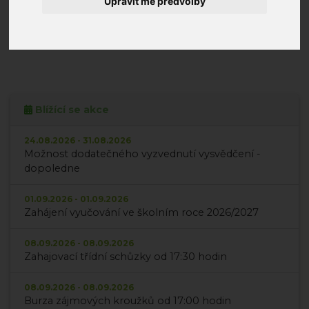
Upravit mé předvolby
doložit lékařskou zprávu.
Jindra Růžičková, vedoucí školní jídelny ZŠ Mládí
Blížící se akce
24.08.2026 - 31.08.2026
Možnost dodatečného vyzvednutí vysvědčení -
dopoledne
01.09.2026 - 01.09.2026
Zahájení vyučování ve školním roce 2026/2027
08.09.2026 - 08.09.2026
Zahajovací třídní schůzky od 17:30 hodin
08.09.2026 - 08.09.2026
Burza zájmových kroužků od 17:00 hodin