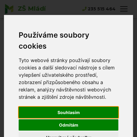
ZŠ Mládí
235 515 464
Hlavní strana
Dietní strava
Používáme soubory
Dietní strava
cookies
Vážení strávníci,
Tyto webové stránky používají soubory
navázali jsme spolupráci s nutriční terapeutkou, která
cookies a další sledovací nástroje s cílem
vylepšení uživatelského prostředí,
garantuje správnost přípravy dietních pokrmů.
zobrazení přizpůsobeného obsahu a
Od 1. 2. 2024 tedy umožňujeme odběr stravy pro
reklam, analýzy návštěvnosti webových
žáky a zaměstnance, připravované v dietním režimu.
stránek a zjištění zdroje návštěvnosti.
Jedná se o bezlepkovou, bezlaktózovou a
Souhlasím
diabetickou stravu.
Odmítám
V případě zájmu o tento typ stravování je třeba