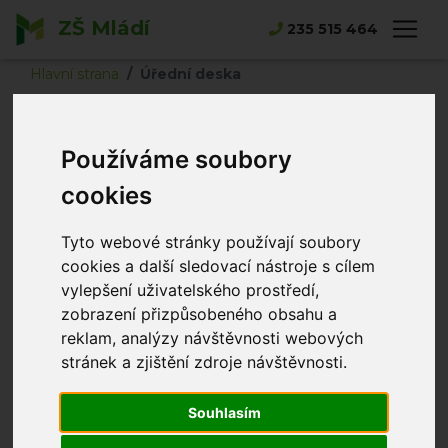
ZŠ Mládí
235 515 464
Hlavní strana
Úřední deska
Úřední deska
Používáme soubory
Publicita aktuálně probíhajících projektů:
cookies
Projekt OP JAK pro ZŠ Mládí II. (EU, MŠMT)
Tyto webové stránky používají soubory
Primární prevence ve školách MČ Praha 13
(2025)
cookies a další sledovací nástroje s cílem
vylepšení uživatelského prostředí,
Zakoupení digitálních technologií a vybavení na
zobrazení přizpůsobeného obsahu a
podporu digitální gramotnosti a zavedení nových
reklam, analýzy návštěvnosti webových
vzdělávacích
stránek a zjištění zdroje návštěvnosti.
programů v oblasti IT (digitální učební pomůcky
(č.
174)
Souhlasím
Zakoupení IT zařízení do školního fondu mobilních
digitálních zařízení pro znevýhodněné žáky