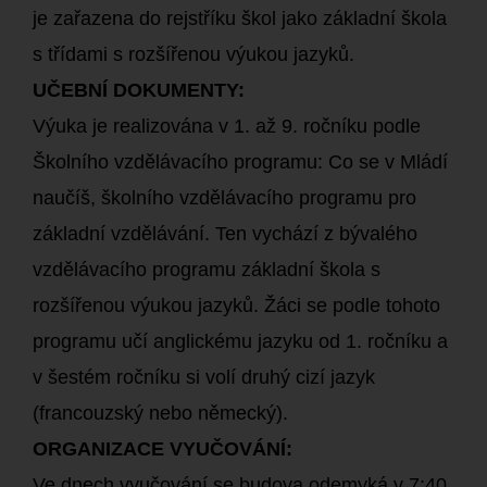
je zařazena do rejstříku škol jako základní škola
s třídami s rozšířenou výukou jazyků.
UČEBNÍ DOKUMENTY:
Výuka je realizována v 1. až 9. ročníku podle
Školního vzdělávacího programu: Co se v Mládí
naučíš, školního vzdělávacího programu pro
základní vzdělávání. Ten vychází z bývalého
vzdělávacího programu základní škola s
rozšířenou výukou jazyků. Žáci se podle tohoto
programu učí anglickému jazyku od 1. ročníku a
v šestém ročníku si volí druhý cizí jazyk
(francouzský nebo německý).
ORGANIZACE VYUČOVÁNÍ:
Ve dnech vyučování se budova odemyká v 7:40