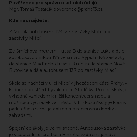
Pověřenec pro správu osobních údajů:
Mgr. Tomáš Tesarčík poverenec@praha13.cz
Kde nás najdete:
Z Motola autobusem 174: ze zastávky Motol do
zástávky Mládí. .
Ze Smíchova metrem – trasa B do stanice Luka a dále
autobusovou linkou 174 ve směru Vypich dvě zastávky
do stanice Mládí nebo trasou B metra do stanice Nové
Butovice a dále autobusem 137 do zastávky Mládí.
Škola se nachází v ulici Mládí v jihozápadní části Prahy, v
klidném prostředí bývalé obce Stodůlky. Poloha školy je
výhodná vzhledem k nižší koncentraci smogu a
možnosti vycházek za město. V blízkosti školy je krásný
park a škola sama je obklopena rodinnými domky a
zahradami.
Spojení do školy je velmi snadné. Autobusová zastávka
je v sousední ulici a trasa B metra vzdálena jen dvě