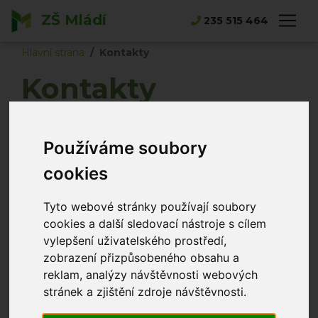
ZŠ Mládí
235 515 464
Hlavní strana
Kontakty
Kontakty
Název školy:
Používáme soubory
Základní škola, Praha 13, Mládí 135
Adresa školy:
cookies
Mládí 135/4, Stodůlky
155 00 Praha 5
Tyto webové stránky používají soubory
Kontakty - tel.:
cookies a další sledovací nástroje s cílem
Ústředna
: 235 515 464
vylepšení uživatelského prostředí,
Ředitelna
: 235 515 461
zobrazení přizpůsobeného obsahu a
Školní jídelna
: 251 618 574
reklam, analýzy návštěvnosti webových
stránek a zjištění zdroje návštěvnosti.
Poradenské pracoviště
: 224 317 981 - školní
psycholog