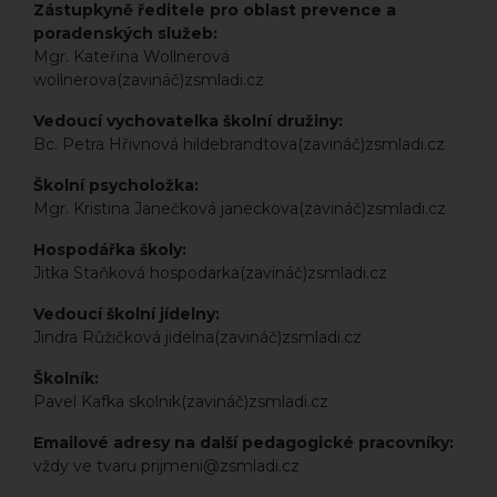
Zástupkyně ředitele pro oblast prevence a
poradenských služeb:
Mgr. Kateřina Wollnerová
wollnerova(zavináč)zsmladi.cz
Vedoucí vychovatelka školní družiny:
Bc. Petra Hřivnová hildebrandtova(zavináč)zsmladi.cz
Školní psycholožka:
Mgr. Kristina Janečková janeckova(zavináč)zsmladi.cz
Hospodářka školy:
Jitka Staňková hospodarka(zavináč)zsmladi.cz
Vedoucí školní jídelny:
Jindra Růžičková jidelna(zavináč)zsmladi.cz
Školník:
Pavel Kafka skolnik(zavináč)zsmladi.cz
Emailové adresy na další pedagogické pracovníky:
vždy ve tvaru prijmeni@zsmladi.cz