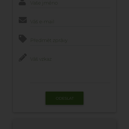
Vaše jméno
Váš e-mail
Předmět zprávy
Váš vzkaz
ODESLAT