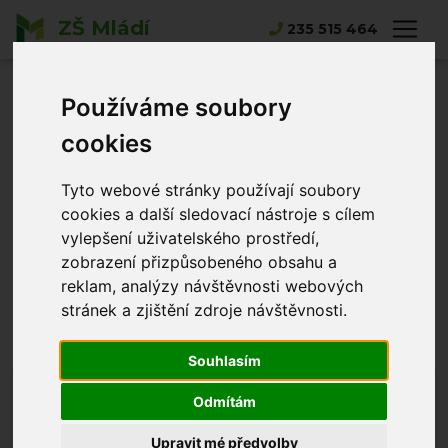
ZŠ Mládí
235 515 464
Hlavní strana
Bakaláři - přihlášení
Používáme soubory
Bakaláři -
cookies
přihlášení
Tyto webové stránky používají soubory
cookies a další sledovací nástroje s cílem
Přihlášení:
https://zsmladi.bakalari.cz/
vylepšení uživatelského prostředí,
zobrazení přizpůsobeného obsahu a
Návod Bakaláři
reklam, analýzy návštěvnosti webových
stránek a zjištění zdroje návštěvnosti.
Souhlasím
Blížící se akce
Odmítám
24.08.2026 - 31.08.2026
Upravit mé předvolby