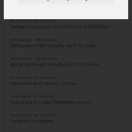
Možnost dodatečného vyzvednutí vysvědčení -
dopoledne
01.09.2026 - 01.09.2026
Zahájení vyučování ve školním roce 2026/2027
08.09.2026 - 08.09.2026
Zahajovací třídní schůzky od 17:30 hodin
08.09.2026 - 08.09.2026
Burza zájmových kroužků od 17:00 hodin
14.09.2026 - 18.09.2026
Adaptační kurz žáků 6. ročníku
26.10.2026 - 27.10.2026
Dny volna pro žáky (ředitelské volno)
29.10.2026 - 30.10.2026
Podzimní prázdniny