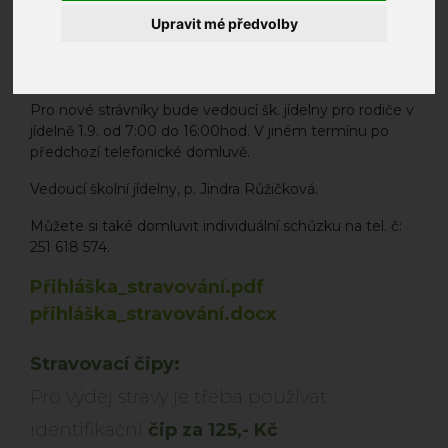
nebo přes e-mail na způsobu placení stravného, tj.
Upravit mé předvolby
trvalým příkazem nebo inkasem z účtu.
Zakoupit dítěti ve školní jídelně stravovací čip za
125,- Kč.
Pro nové strávníky bude vedoucí šk. jídelny pro rodiče v
jídelně 1.9. od 7:00 do 16:00hod. V jiném termínu po
předchozí telefonické domluvě.
Vedoucí školní jídelny, p. Jindra Růžičková.
Můžete si také domluvit individuální schůzku na tel. č:
251 618 574.
Přihláška_stravování.pdf
přihláška_stravování.docx
Stravovací čipy:
Pro výdej stravy je třeba používat
identifikační
čip za 125,- Kč