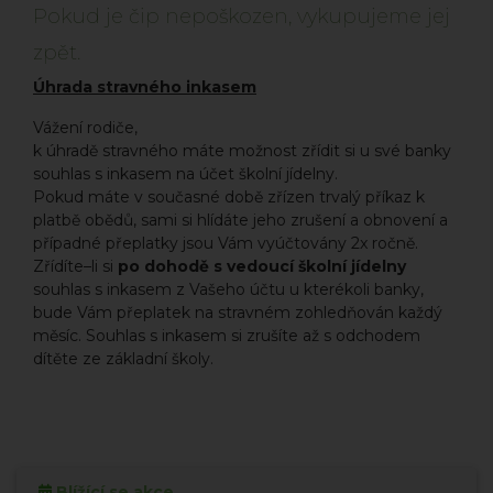
Pokud je čip nepoškozen, vykupujeme jej
zpět.
Úhrada stravného inkasem
Vážení rodiče,
k úhradě stravného máte možnost zřídit si u své banky
souhlas s inkasem na účet školní jídelny.
Pokud máte v současné době zřízen trvalý příkaz k
platbě obědů, sami si hlídáte jeho zrušení a obnovení a
případné přeplatky jsou Vám vyúčtovány 2x ročně.
Zřídíte–li si
po dohodě s vedoucí školní jídelny
souhlas s inkasem z Vašeho účtu u kterékoli banky,
bude Vám přeplatek na stravném zohledňován každý
měsíc. Souhlas s inkasem si zrušíte až s odchodem
dítěte ze základní školy.
Blížící se akce