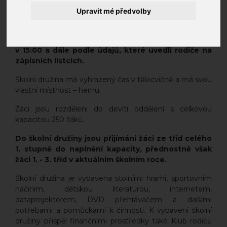
Upravit mé předvolby
Kvůli nenarušování plánované činnosti jsou
stanoveny odchody dětí ze školní družiny takto:
po obědě do 13:45 hod. a po hlavním programu ŠD
v 15:00 a dále podle údajů, které uvedli rodiče na
zápisních lístcích.
Školní družina má vyhrazený čas v tělocvičně a má svou
vlastní místnost – hernu.
Žáci jsou rozděleni do devíti oddělení s celkovou
kapacitou 250 žáků.
Do školní družiny jsou přijímáni žáci ze tříd celého
1. stupně do naplnění kapacity, přednostně však
žáci 1. - 3. tříd v aktuálním školním roce.
Školní družina je vybavena stolními hrami, sportovním
náčiním, dětskou literaturou, internetem,
dataprojektorem, DVD přehrávačem a dalšími
potřebami a pomůckami k činnosti. K vybavení školní
družiny přispěl finančními prostředky také Klub rodičů