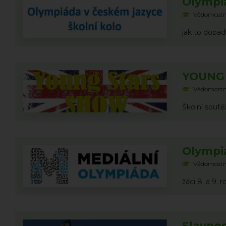
Olympiá
Vědomostn
jak to dopad
YOUNG
Vědomostn
Školní soutěž
Olympi
Vědomostn
žáci 8. a 9. 
Slavnos