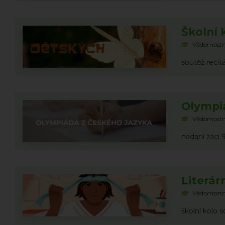
Školní 
Vědomostn
soutěž recitá
Olympiá
Vědomostn
nadaní žáci 
Literár
Vědomostn
školní kolo 