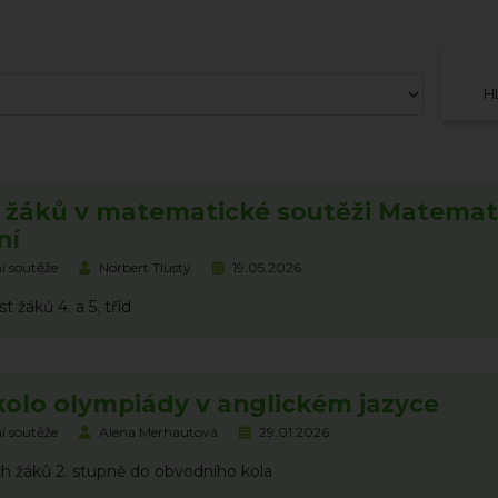
H
 žáků v matematické soutěži Matemat
ní
í soutěže
Norbert Tlustý
19.05.2026
 žáků 4. a 5. tříd
kolo olympiády v anglickém jazyce
í soutěže
Alena Merhautová
29.01.2026
h žáků 2. stupně do obvodního kola