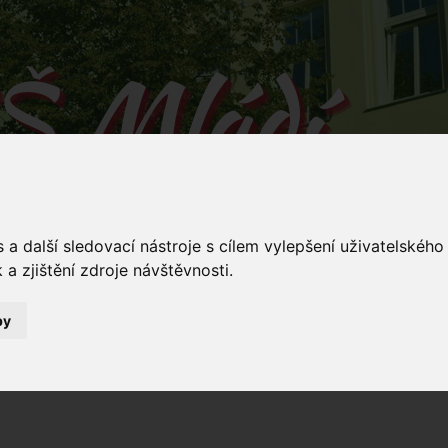
Š Mládí
 v Mládí naučíš...
a další sledovací nástroje s cílem vylepšení uživatelskéh
a zjištění zdroje návštěvnosti.
by
Mládí 135/
ování
Dokumenty
Stravování
Kontakty
5