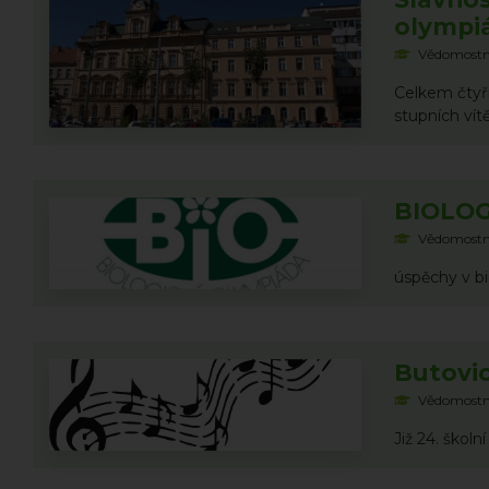
olympi
Vědomostn
Celkem čtyři
stupních vít
BIOLOG
Vědomostn
úspěchy v b
Butovi
Vědomostn
Již 24. škol