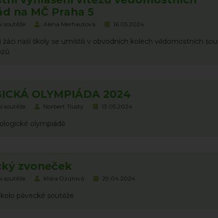
ád na MČ Praha 5
í soutěže
Alena Merhautová
16.05.2024
 žáci naší školy se umístili v obvodních kolech vědomostních sou
ězů
ICKÁ OLYMPIÁDA 2024
í soutěže
Norbert Tlustý
13.05.2024
iologické olympiádě
cký zvoneček
í soutěže
Klára Dzúrová
29.04.2024
ní kolo pěvecké soutěže