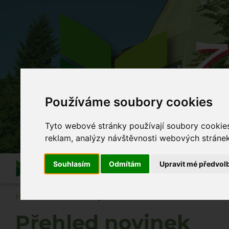
Z
Používáme soubory cookies
Co se
Tyto webové stránky používají soubory cookies 
reklam, analýzy návštěvnosti webových stránek 
Souhlasím
Odmítám
Upravit mé předvol
Informace
O škole
Akce školy
Po vyuč
Hlavní strana
Novinky
Přehled novinek