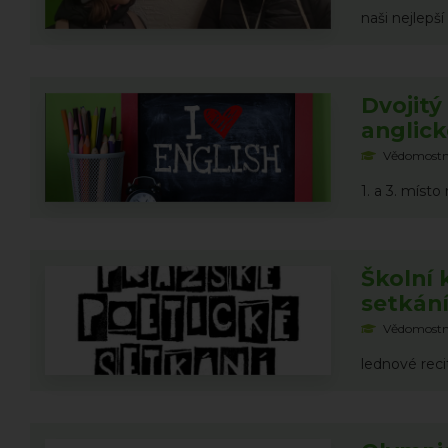
naši nejlepš
Dvojitý
anglick
Vědomostn
1. a 3. místo
Školní 
setkání
Vědomostn
lednové reci