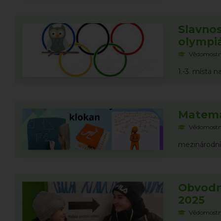
Slavno
olympiá
Vědomostn
1.-3. místa 
Matema
Vědomostn
mezinárodní
Obvodní
2025
Vědomostn