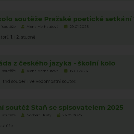
kolo soutěže Pražské poetické setkání
í soutěže
Alena Merhautová
29.01.2026
torů 1. i 2. stupně
da z českého jazyka - školní kolo
í soutěže
Alena Merhautová
13.01.2026
9. tříd soupeřili ve vědomostní soutěži
ní soutěž Staň se spisovatelem 2025
í soutěže
Norbert Tlustý
26.05.2025
soutěže