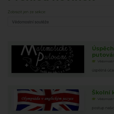
Zobrazit jen ze sekce:
Úspěch
putová
Vědomostn
úspěšná účast
Školní 
Vědomostn
postup našic