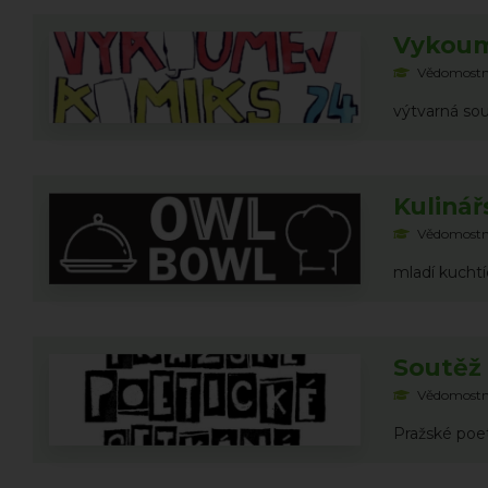
Vykoum
Vědomostn
výtvarná so
Kuliná
Vědomostn
mladí kuchtí
Soutěž 
Vědomostn
Pražské poet