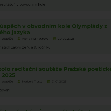
í recitátoři v obvodním kole
 úspěch v obvodním kole Olympiády z
ého jazyka
í soutěže
Alena Merhautová
20.02.2025
 našich žákyň ze 7. a 9. ročníku
kolo recitační soutěže Pražské poetick
 2025
í soutěže
Norbert Tlustý
21.01.2025
tování