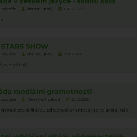
da v českém jazyce - školní kolo
í soutěže
Norbert Tlustý
04.12.2024
lo
 STARS SHOW
í soutěže
Norbert Tlustý
27.11.2024
 v angličtině
áda mediální gramotnosti
í soutěže
Alena Merhautová
25.10.2024
ročníku si prověřili svou schopnost orientovat se ve světě médií
tní vyhlášení vítězů vědomostních