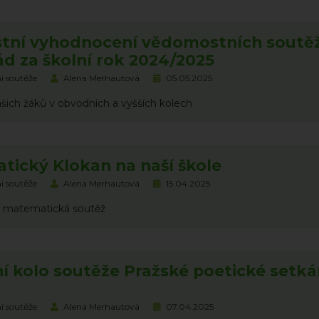
stní vyhodnocení vědomostních soutěž
d za školní rok 2024/2025
í soutěže
Alena Merhautová
05.05.2025
našich žáků v obvodních a vyšších kolech
tický Klokan na naší škole
í soutěže
Alena Merhautová
15.04.2025
 matematická soutěž
 kolo soutěže Pražské poetické setká
í soutěže
Alena Merhautová
07.04.2025