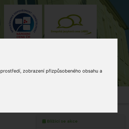
o prostředí, zobrazení přizpůsobeného obsahu a
4, Stodůlky, 155 00 Praha
235 515
464
skola@zsmladi.cz
Blížící se akce