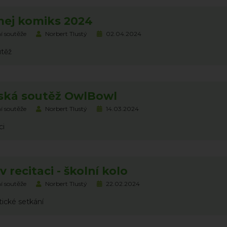
ej komiks 2024
í soutěže
Norbert Tlustý
02.04.2024
utěž
řská soutěž OwlBowl
í soutěže
Norbert Tlustý
14.03.2024
ci
v recitaci - školní kolo
í soutěže
Norbert Tlustý
22.02.2024
ické setkání