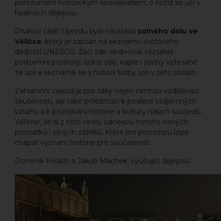
porozumění historickým souvislostem, o nichž se učí v
hodinách dějepisu.
Druhou částí zájezdu byla návštěva
solného dolu ve
Věličce
, který je zapsán na seznamu světového
dědictví UNESCO. Žáci zde obdivovali rozsáhlé
podzemní prostory, solné sály, kaple i sochy vytesané
ze soli a seznámili se s historií těžby soli v této oblasti.
Zahraniční zájezd je pro žáky nejen cennou vzdělávací
zkušeností, ale také příležitostí k posílení vzájemných
vztahů a k poznávání historie a kultury našich sousedů.
Věříme, že si z této cesty odnesou mnoho nových
poznatků i silných zážitků, které jim pomohou lépe
chápat význam historie pro současnost.
Dominik Polách a Jakub Machek, vyučující dějepisu