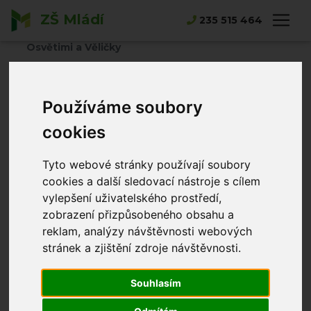
ZŠ Mládí
Hlavní strana
Novinky
235 515 464
Zahraniční vzdělávací zájezd žáků 2. stupně do
Osvětimi a Věličky
Zahraniční
Používáme soubory
vzdělávací zájezd
cookies
žáků 2. stupně do
Tyto webové stránky používají soubory
Osvětimi a Věličky
cookies a další sledovací nástroje s cílem
vylepšení uživatelského prostředí,
zobrazení přizpůsobeného obsahu a
Alena Merhautová
06.02.2026
reklam, analýzy návštěvnosti webových
stránek a zjištění zdroje návštěvnosti.
Souhlasím