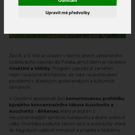
Odmítám
Upravit mé předvolby
Žáci 8. a 9. tříd se účastní v těchto dnech zahraničního
vzdělávacího zájezdu do Polska, jehož cílem je návštěva
Osvětimi a Věličky
. Program zájezdu je zaměřen
nejen na poznávání historie, ale také na prohloubení
povědomí o důležitých společenských a kulturních
tématech.
V Osvětimi absolvovali žáci
komentovanou prohlídku
bývalého koncentračního tábora Auschwitz a
Auschwitz - Birkenau
, který je jedním z
nejvýznamnějších symbolů holokaustu a druhé světové
války. Prohlídka poskytla žákům silný a autentický vhled
do tragických událostí minulosti a přispěla k hlubšímu