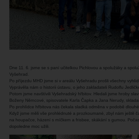
Dne 11. 6. jsme se s paní učitelkou Pichlovou a spolužáky a spoluža
Vyšehrad.
Po příjezdu MHD jsme si v areálu Vyšehradu prošli všechny vyhlídk
Vyprávěla nám o historii ústavu, o jeho zakladateli Rudolfu Jedl
Potom jsme navštívili Vyšehradský hřbitov. Hledali jsme hroby slav
Boženy Němcové, spisovatele Karla Čapka a Jana Nerudy, skladat
Po prohlídce hřbitova nás čekala sladká odměna v podobě dlouhé 
Když jsme měli vše prohlédnuté a prozkoumané, zbyl nám ještě čas n
na houpačce, házení s míčkem a frisbee, skákání s gumou. Počasí ná
dopoledne moc užili.