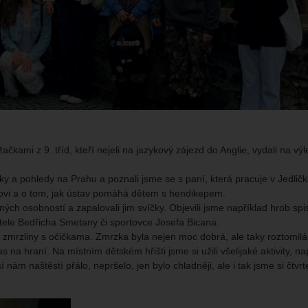
čkami z 9. tříd, kteří nejeli na jazykový zájezd do Anglie, vydali na výl
y a pohledy na Prahu a poznali jsme se s paní, která pracuje v Jedlič
ičkovi a o tom, jak ústav pomáhá dětem s hendikepem.
ných osobností a zapalovali jim svíčky. Objevili jsme například hrob spi
ele Bedřicha Smetany či sportovce Josefa Bicana.
zmrzliny s očičkama. Zmrzka byla nejen moc dobrá, ale taky roztomilá
a hraní. Na místním dětském hřišti jsme si užili všelijaké aktivity, n
m naštěstí přálo, nepršelo, jen bylo chladněji, ale i tak jsme si čtvrt