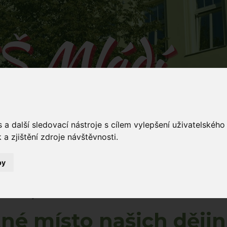
Š Mládí
 v Mládí naučíš...
a další sledovací nástroje s cílem vylepšení uživatelskéh
a zjištění zdroje návštěvnosti.
by
Mládí 135/
ování
Dokumenty
Stravování
Kontakty
5
ašich dějin
né místo našich dějin