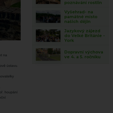
poznávání rostlin
Vyšehrad- na
památné místo
našich dějin
Jazykový zájezd
do Velké Británie -
York
Dopravní výchova
et na
ve 4. a 5. ročníku
kově ústavu.
sovatelky
.
apř. houpání
eční