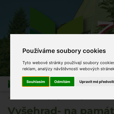
Z
Používáme soubory cookies
Co se
Tyto webové stránky používají soubory cookies 
reklam, analýzy návštěvnosti webových stránek 
Souhlasím
Odmítám
Upravit mé předvol
Informace
O škole
Akce školy
Po vyuč
Hlavní strana
Novinky
Vyšehrad- na památné místo n
Vyšehrad- na památ