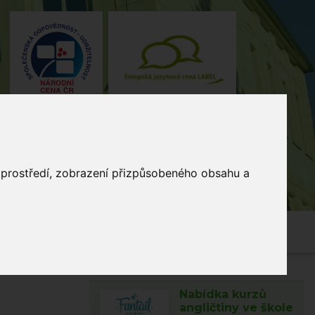
o prostředí, zobrazení přizpůsobeného obsahu a
4, Stodůlky, 155 00 Praha
235 515
464
skola@zsmladi.cz
Nabídka kurzů
angličtiny ve škole