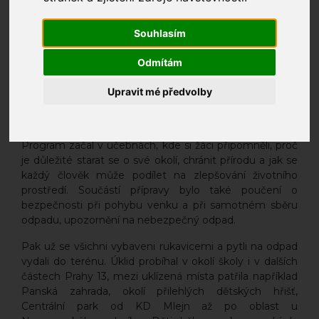
Souhlasím
Odmítám
V pátek 20. 3. 2026 se žáci 3., 4. a 5. tříd ZŠ Mládí opět
zapojili do tradiční ekologické akce Ukliďme svět. Do
Upravit mé předvolby
této aktivity se aktivně zapojilo přibližně 170 dětí za
doprovodu svých učitelek a asistentek.
Program začal v učebnách, kde si žáci připomněli, proč
je důležité starat se o své okolí, chránit přírodu a jak se
každý člověk může podílet na zlepšování životního
prostředí. Součástí přípravy bylo také poučení o
bezpečnosti při pohybu venku a při samotném sběru
odpadu, upozornění na nebezpečný odpad.
Pak už se všichni vybaveni rukavicemi a pytli na odpad
vydali do terénu. Úklid probíhal v okolí školy i v dalších
částech Prahy 13, mezi uklízená místa patřila například
Panská zahrada, okolí přilehlých dětských hřišť,
Centrální park od KD Mlejn až po oblast u