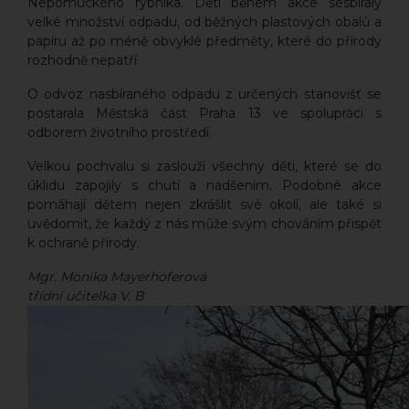
Nepomuckého rybníka. Děti během akce sesbíraly
velké množství odpadu, od běžných plastových obalů a
papíru až po méně obvyklé předměty, které do přírody
rozhodně nepatří.
O odvoz nasbíraného odpadu z určených stanovišť se
postarala Městská část Praha 13 ve spolupráci s
odborem životního prostředí.
Velkou pochvalu si zaslouží všechny děti, které se do
úklidu zapojily s chutí a nadšením. Podobné akce
pomáhají dětem nejen zkrášlit své okolí, ale také si
uvědomit, že každý z nás může svým chováním přispět
k ochraně přírody.
Mgr. Monika Mayerhoferová
třídní učitelka V. B