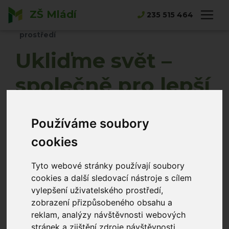
ZŠ Mládí
Hlavní strana
Novinky
235 515 464
Ukliďme svět – společně pro lepší životní
prostředí
Ukliďme svět –
společně pro lepší
životní prostředí
Používáme soubory
Norbert Tlustý
30.03.2026
cookies
Tyto webové stránky používají soubory
cookies a další sledovací nástroje s cílem
vylepšení uživatelského prostředí,
zobrazení přizpůsobeného obsahu a
reklam, analýzy návštěvnosti webových
stránek a zjištění zdroje návštěvnosti.