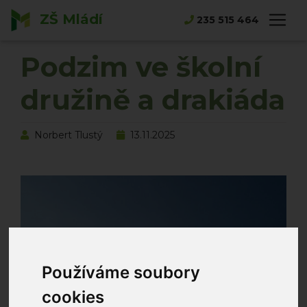
ZŠ Mládí
Hlavní strana
Novinky
235 515 464
Podzim ve školní družině a drakiáda
Podzim ve školní
družině a drakiáda
Norbert Tlustý
13.11.2025
Používáme soubory
cookies