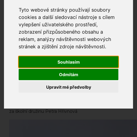
Tyto webové stránky používají soubory
cookies a další sledovací nástroje s cílem
vylepšení uživatelského prostředí,
Podzimní dny v naší školní družině jsou plné barevného
zobrazení přizpůsobeného obsahu a
tvoření. Děti vyrábí postavičky z přírodnin, obtiskují listy
reklam, analýzy návštěvnosti webových
a vznikají krásné podzimní dekorace. Podzim láká k
stránek a zjištění zdroje návštěvnosti.
procházkám a obdivování přírody. K jedné z oblíbených
podzimních aktivit patří také výroba draků a jejich
pouštění. 2.C se pro pouštění draků nadchla natolik, že si
Souhlasím
během vycházky uspořádala svou malou drakiádu. Na
louce u Prokopského údolí zrovna v den akce příliš
Odmítám
nefoukalo. To ale děti neodradilo a tak většina draků
Upravit mé předvolby
opravdu vzlétla. Všichni si drakiádu velmi užili a vyhrál
úplně každý – hlavní cenou bylo krásné a radostné
podzimní odpoledne.
za školní družinu Petra Hřivnová