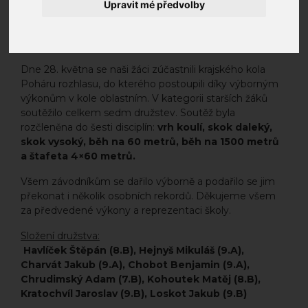
Upravit mé předvolby
Dne 28. května se naši žáci zúčastnili krajského kola
Poháru rozhlasu, do kterého postoupili díky výborným
výkonům v kole oblastním. V kategorii starších žáků
soutěžilo celkem sedm družstev. Soutěž byla
rozčleněna do šesti disciplín:
vrh koulí, skok daleký,
skok vysoký, běh na 60 metrů, běh na 1500 metrů
a štafeta 4×60 metrů.
Všem závodníkům se dařilo výborně a podařilo se jim
překonat i několik osobních rekordů. Děkujeme všem
za předvedené výkony a reprezentaci školy.
Složení družstva:
Havlíček Štěpán (8.B), Hejnyš Mikuláš (9.A),
Charvát Jakub (9.A), Chobot Benjamin (9.A),
Chrudimský Adam (7.B), Kohoutek Matěj (8.B),
Kratochvíl Jaroslav (9.B), Loskot Jakub (9.B)