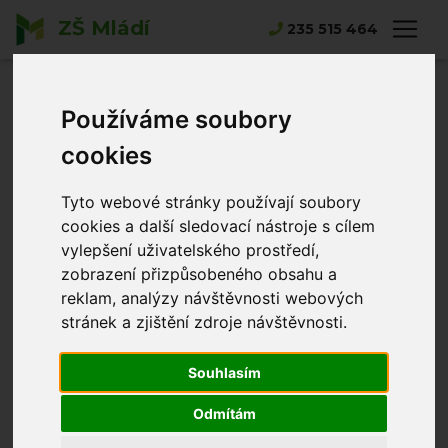
ZŠ Mládí
Hlavní strana
Novinky
235 515 464
Krajské kolo Poháru rozhlasu 2026
Krajské kolo
Používáme soubory
Poháru rozhlasu
cookies
2026
Tyto webové stránky používají soubory
cookies a další sledovací nástroje s cílem
Alena Merhautová
08.06.2026
vylepšení uživatelského prostředí,
zobrazení přizpůsobeného obsahu a
reklam, analýzy návštěvnosti webových
stránek a zjištění zdroje návštěvnosti.
Souhlasím
Odmítám