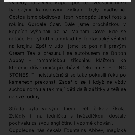
výhledy na zelené kopce poseté ovečkami mezi
typickými kamennými zídkami byly nádherné.
Cestou jsme obdivovali lesní vodopád Janet foss a
roklinu Gordale Scar. Dále jsme procházkou v
kopcích vyšplhali až na Malham Cove, kde se
natáčel HarryPotter a odkud byl fantastický výhled
na krajinu. Zpět v údolí jsme se posilnili pravým
Cream Tea a přesunuli se autobusem na Bolton
Abbey - romantickou zříceninu kláštera, ke
kterému dříve mniši přecházeli řeku po STEPPING
STONES. Ti nejstatečnější se také pokusili řeku po
kamenech překonat. Zadařilo se, i když ne vždy
suchou nohou a tak mají děti další zážitky a těší se
na své rodiny."
Středa byla velkým dnem. Děti čekala škola.
Zvládly ji na jedničku s hvězdičkou, dostaly
pochvalu za svou angličtinu i vzorné chování.
Odpoledne nás čekala Fountains Abbey, magická