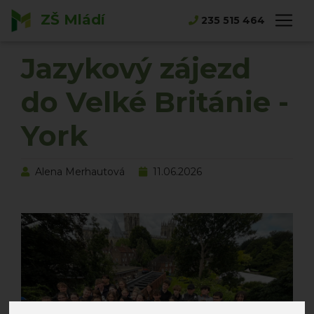
ZŠ Mládí
Hlavní strana
Novinky
235 515 464
Jazykový zájezd do Velké Británie - York
Jazykový zájezd
do Velké Británie -
York
Alena Merhautová
11.06.2026