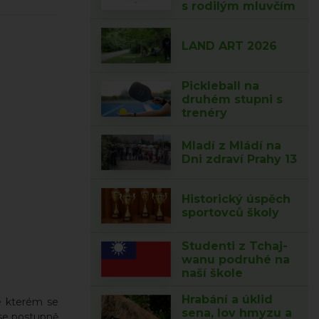
s rodilým mluvčím
LAND ART 2026
Pickleball na
druhém stupni s
trenéry
Mladí z Mládí na
Dni zdraví Prahy 13
Historický úspěch
sportovců školy
Studenti z Tchaj-
wanu podruhé na
naší škole
Hrabání a úklid
e kterém se
sena, lov hmyzu a
 se postupně