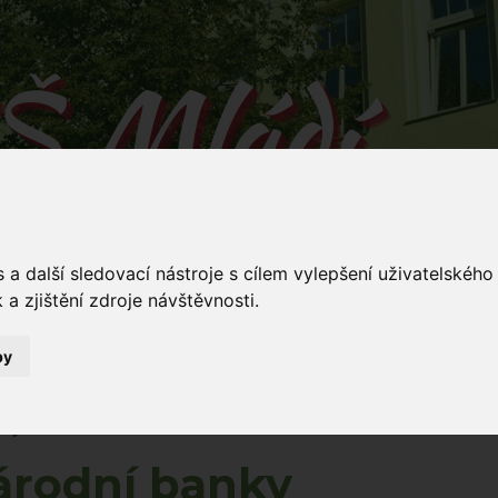
Š Mládí
 v Mládí naučíš...
a další sledovací nástroje s cílem vylepšení uživatelskéh
a zjištění zdroje návštěvnosti.
by
Mládí 135/
ování
Dokumenty
Stravování
Kontakty
5
nky
árodní banky