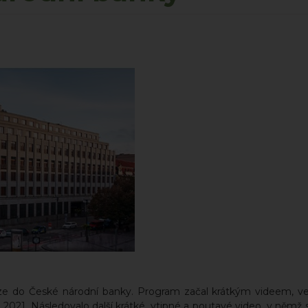
kurze do České národní banky. Program začal krátkým videem, v
021. Následovalo další krátké, vtipné a poutavé video, v němž