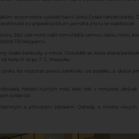
ákům srozumitelně vysvětlil hlavní úlohu České národní banky. D
h dodržování a v případě potíží jim pomáhá znovu se stabilizovat.
zoru. Žáci zde mohli vidět mimořádně cennou zlatou minci, kte
řibližně 130 kilogramů.
ny české bankovky a mince. Dozvěděli se, která strana bankovky
 od Karla IV. až po T. G. Masaryka.
 prvků lze rozeznat pravou bankovku od padělku, a ukázal jim 
zkoušely hledání různých míst, kam lidé v minulosti ukrývali
ejich zvídavost.
i příjemným a přínosným zážitkem. Odnesly si mnoho nových