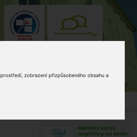
o prostředí, zobrazení přizpůsobeného obsahu a
4, Stodůlky, 155 00 Praha
235 515
464
skola@zsmladi.cz
Nabídka kurzů
angličtiny ve škole