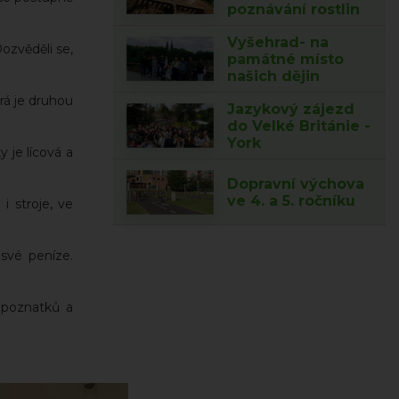
poznávání rostlin
Vyšehrad- na
ozvěděli se,
památné místo
našich dějin
rá je druhou
Jazykový zájezd
do Velké Británie -
York
 je lícová a
Dopravní výchova
ve 4. a 5. ročníku
i stroje, ve
 své peníze.
 poznatků a