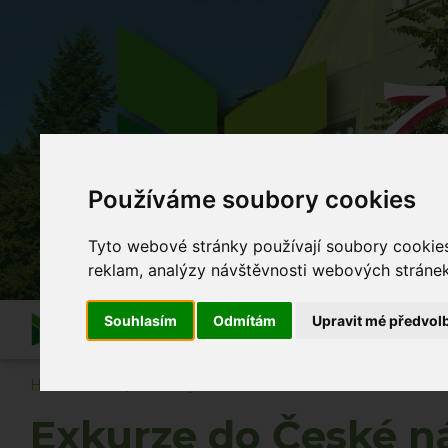
Z
Používáme soubory cookies
Co se
Tyto webové stránky používají soubory cookies 
reklam, analýzy návštěvnosti webových stránek 
Souhlasím
Odmítám
Upravit mé předvol
Informace
O škole
Akce školy
Po vyuč
Hlavní strana
Novinky
Exkurze do České národní ba
Exkurze do České n