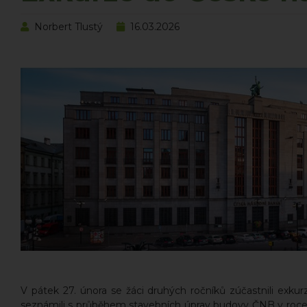
Norbert Tlustý
16.03.2026
V pátek 27. února se žáci druhých ročníků zúčastnili ex
seznámili s průběhem stavebních úprav budovy ČNB v roce 2