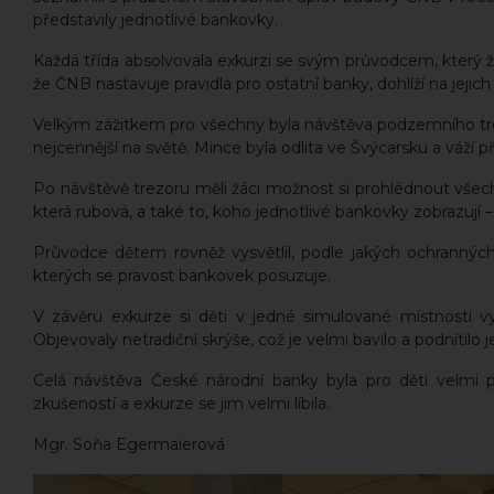
představily jednotlivé bankovky.
Každá třída absolvovala exkurzi se svým průvodcem, který ž
že ČNB nastavuje pravidla pro ostatní banky, dohlíží na jejic
Velkým zážitkem pro všechny byla návštěva podzemního tre
nejcennější na světě. Mince byla odlita ve Švýcarsku a váží p
Po návštěvě trezoru měli žáci možnost si prohlédnout všech
která rubová, a také to, koho jednotlivé bankovky zobrazují –
Průvodce dětem rovněž vysvětlil, podle jakých ochranných
kterých se pravost bankovek posuzuje.
V závěru exkurze si děti v jedné simulované místnosti vy
Objevovaly netradiční skrýše, což je velmi bavilo a podnítilo j
Celá návštěva České národní banky byla pro děti velm
zkušeností a exkurze se jim velmi líbila.
Mgr. Soňa Egermaierová