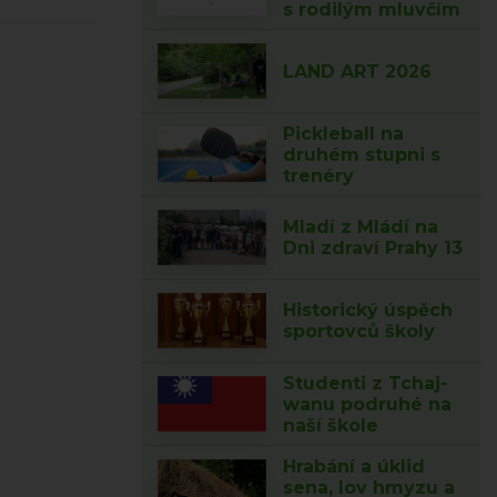
s rodilým mluvčím
LAND ART 2026
Pickleball na
druhém stupni s
trenéry
Mladí z Mládí na
Dni zdraví Prahy 13
Historický úspěch
sportovců školy
Studenti z Tchaj-
wanu podruhé na
naší škole
Hrabání a úklid
sena, lov hmyzu a