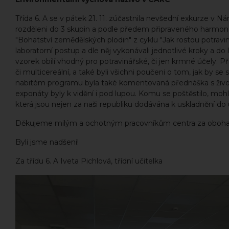
Třída 6. A se v pátek 21. 11. zúčastnila nevšední exkurze v
rozděleni do 3 skupin a podle předem připraveného harmono
"Bohatství zemědělských plodin" z cyklu "Jak rostou potraviny".
laboratorní postup a dle něj vykonávali jednotlivé kroky a do l
vzorek obilí vhodný pro potravinářské, či jen krmné účely. Při
či multicereální, a také byli všichni poučeni o tom, jak by se
nabitém programu byla také komentovaná přednáška s živou
exponáty byly k vidění i pod lupou. Komu se poštěstilo, mo
která jsou nejen za naši republiku dodávána k uskladnění do
Děkujeme milým a ochotným pracovníkům centra za oboha
Byli jsme nadšeni!
Za třídu 6. A Iveta Pichlová, třídní učitelka