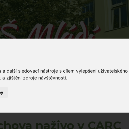
Š Mládí
 v Mládí naučíš...
a další sledovací nástroje s cílem vylepšení uživatelskéh
a zjištění zdroje návštěvnosti.
by
Mládí 135/
ování
Dokumenty
Stravování
Kontakty
5
vo v CARC
chova naživo v CARC