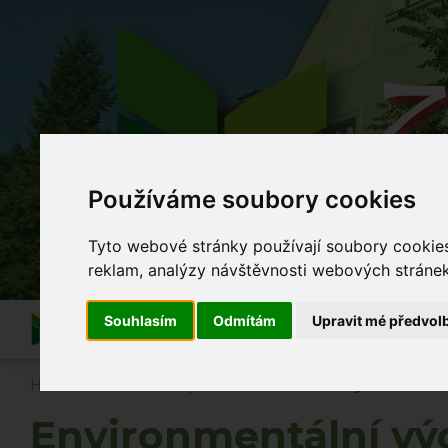
Z
Používáme soubory cookies
Co se
Tyto webové stránky používají soubory cookies 
reklam, analýzy návštěvnosti webových stránek 
Souhlasím
Odmítám
Upravit mé předvol
Informace
O škole
Akce školy
Po vyuč
Hlavní strana
Novinky
Environmentální výchova naži
Environmentální vý