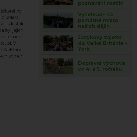
poznávání rostlin
žákyně byli
Vyšehrad- na
z oblasti
památné místo
lí – dostali
našich dějin
a byl jejich
, celozrnné
Jazykový zájezd
do Velké Británie -
koupí. V
York
b. Některé
zných semen,
Dopravní výchova
ve 4. a 5. ročníku