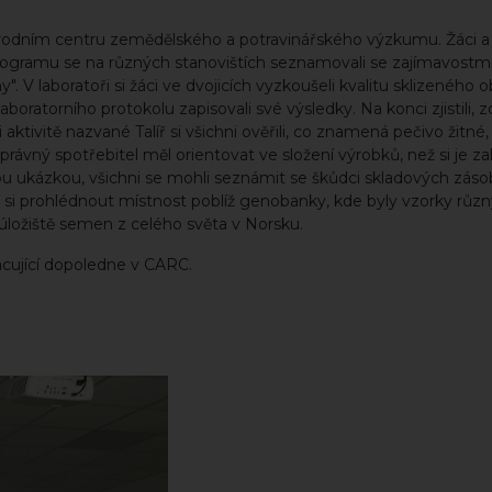
 Národním centru zemědělského a potravinářského výzkumu. Žáci a 
gramu se na různých stanovištích seznamovali se zajímavostmi 
 V laboratoři si žáci ve dvojicích vyzkoušeli kvalitu sklizeného obi
aboratorního protokolu zapisovali své výsledky. Na konci zjistili, zd
 aktivitě nazvané Talíř si všichni ověřili, co znamená pečivo žitné
 správný spotřebitel měl orientovat ve složení výrobků, než si je za
 ukázkou, všichni se mohli seznámit se škůdci skladových záso
hl si prohlédnout místnost poblíž genobanky, kde byly vzorky rů
 úložiště semen z celého světa v Norsku.
cující dopoledne v CARC.