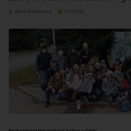
Alena Merhautová
01.12.2025
Environmentální výchova naživo v CARC