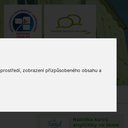
o prostředí, zobrazení přizpůsobeného obsahu a
4, Stodůlky, 155 00 Praha
235 515
464
skola@zsmladi.cz
Nabídka kurzů
angličtiny ve škole