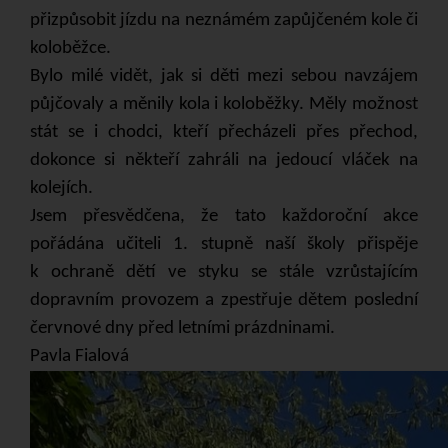
přizpůsobit jízdu na neznámém zapůjčeném kole či
koloběžce.
Bylo milé vidět, jak si děti mezi sebou navzájem
půjčovaly a měnily kola i koloběžky. Měly možnost
stát se i chodci, kteří přecházeli přes přechod,
dokonce si někteří zahráli na jedoucí vláček na
kolejích.
Jsem přesvědčena, že tato každoroční akce
pořádána učiteli 1. stupně naší školy přispěje
k ochraně dětí ve styku se stále vzrůstajícím
dopravním provozem a zpestřuje dětem poslední
červnové dny před letními prázdninami.
Pavla Fialová