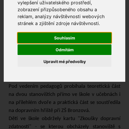
vylepšení uživatelského prostředí,
zobrazení přizpůsobeného obsahu a
reklam, analýzy návštěvnosti webových
stránek a zjištění zdroje návštěvnosti.
Souhlasím
V prvním červnovém týdnu byla třídními
Odmítám
učitelkami za pomoci asistentek pedagogů
Upravit mé předvolby
realizována dopravní výchova s využitím
dopravního hřiště Bronzová. Ve dvou dnech
účastnily všechny 4. a 5. třídy.
Pod vedením pedagogů probíhala teoretická část
na dvou stanovištích přímo ve škole v učebnách i
na přilehlém dvoře a praktická část se soustředila
na dopravním hřiště při ZŠ Bronzová.
Děti ve škole obdržely kartu "Zkoušky dopravní
zdatnosti" - se kterou obcházely stanoviště s