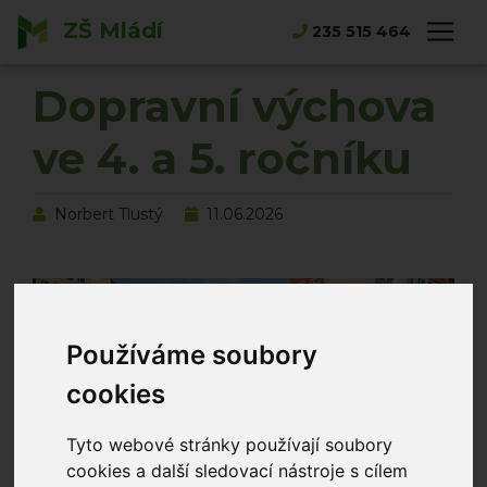
ZŠ Mládí
Hlavní strana
Novinky
235 515 464
Dopravní výchova ve 4. a 5. ročníku
Dopravní výchova
ve 4. a 5. ročníku
Norbert Tlustý
11.06.2026
Používáme soubory
cookies
Tyto webové stránky používají soubory
cookies a další sledovací nástroje s cílem