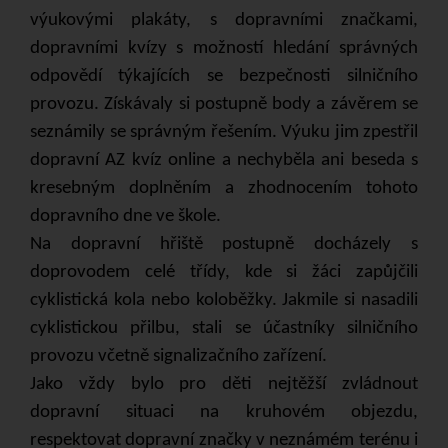
výukovými plakáty, s dopravními značkami,
dopravními kvízy s možností hledání správných
odpovědí týkajících se bezpečnosti silničního
provozu. Získávaly si postupně body a závěrem se
seznámily se správným řešením. Výuku jim zpestřil
dopravní AZ kvíz online a nechyběla ani beseda s
kresebným doplněním a zhodnocením tohoto
dopravního dne ve škole.
Na dopravní hřiště postupně docházely s
doprovodem celé třídy, kde si žáci zapůjčili
cyklistická kola nebo koloběžky. Jakmile si nasadili
cyklistickou přilbu, stali se účastníky silničního
provozu včetně signalizačního zařízení.
Jako vždy bylo pro děti nejtěžší zvládnout
dopravní situaci na kruhovém objezdu,
respektovat dopravní značky v neznámém terénu i