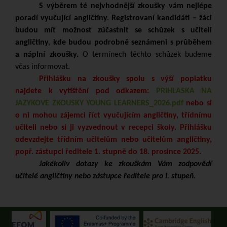
S výběrem té nejvhodnější zkoušky vám nejlépe
poradí vyučující angličtiny. Registrovaní kandidáti – žáci
budou mít možnost zúčastnit se schůzek s učiteli
angličtiny, kde budou podrobně seznámeni s průběhem
a náplní zkoušky.
O termínech těchto schůzek budeme
včas informovat.
Přihlášku na zkoušky spolu s výší poplatku
najdete k vytištění pod odkazem:
PRIHLASKA NA
JAZYKOVE ZKOUSKY YOUNG LEARNERS_2026.pdf
nebo si
o ni mohou zájemci říct vyučujícím angličtiny, třídnímu
učiteli nebo si ji vyzvednout v recepci školy. Přihlášku
odevzdejte třídním učitelům nebo učitelům angličtiny,
popř. zástupci ředitele 1. stupně do 18. prosince 2025.
Jakékoliv dotazy ke zkouškám Vám zodpovědí
učitelé angličtiny nebo zástupce ředitele pro I. stupeň.