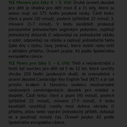
YLE Movers pro žáky 4. – 5. tříd:
Druhá úroveň zkoušek
pro děti je vhodná pro děti mezi 8 a 11 lety, které za
sebou mají asi 175 hodin jazykové výuky. Části testu:
čtení a psaní (30 minut), poslech (přibližně 25 minut) 3.
mluvení (5-7 minut). V testu kandidáti prokazují
porozumění jednoduchým anglickým pokynům, vyplňují
jednoduchý dotazník či odpovídají na jednoduché otázky
o sobě, odpovídají na otázky a zapisují jednoduchá fakta
(jako dny v týdnu, časy, jména), která slyšeli nebo četli
v dětském příběhu. Úroveň jazyka: A1 podle Společného
evropského rámce.
YLE Flyers pro žáky 5. – 6. tříd:
Třetí a nejnáročnější z
testů byl navržen pro děti od 9 do 12 let, které završily
zhruba 250 hodin jazykových studií. Je srovnatelná s
úrovní zkoušek Cambridge Key English Test (KET) a je tak
prvním krokem k hlavnímu souboru mezinárodně
uznávaných cambridgeských zkoušek pro mládež a
dospělé. Části testu: čtení a psaní (40 minut), poslech
(přibližně 25 minut), mluvení (7-9 minut). V testu
kandidáti vysvětlují rozdíly mezi dvěma obrázky či
příběhy, píšou nebo vypráví jednoduchý příběh, dotazují
se a používají minulý čas. Úroveň jazyka: A2 podle
Společného evropského rámce.