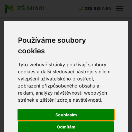
ZŠ Mládí
Hlavní strana
Novinky
235 515 464
Cambridgeské zkoušky pro mladší žáky YLE
Cambridgeské
zkoušky pro
Používáme soubory
cookies
mladší žáky YLE
Tyto webové stránky používají soubory
cookies a další sledovací nástroje s cílem
Klára Dzúrová
08.12.2025
vylepšení uživatelského prostředí,
zobrazení přizpůsobeného obsahu a
reklam, analýzy návštěvnosti webových
stránek a zjištění zdroje návštěvnosti.
Souhlasím
Odmítám