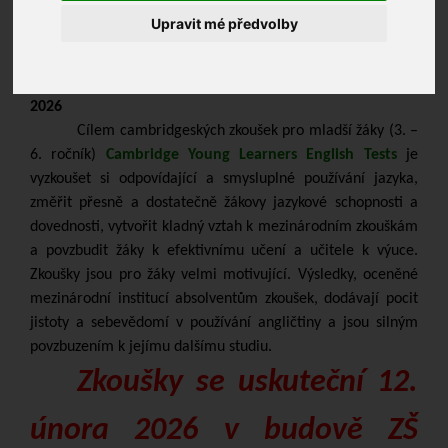
Upravit mé předvolby
MEZINÁRODNÍ CAMBRIDGESKÉ ZKOUŠKY pro mladší žáky
2026
Cílem cambridgeských zkoušek pro mladší žáky (3. –
6. ročník)
Cambridge Young Learners English Tests
je
vyzkoušet si odpovídající a smysluplné používání jazyka,
změřit přesně a dostatečně žákovy jazykové schopnosti a
dovednosti, vytvořit kladný vztah k mezinárodním zkouškám
a povzbudit žáky k efektivnímu učení a učitele k výuce.
Zkoušky jsou pro žáky velmi motivující. Výsledky, oceněné
mezinárodní institucí absolventům zkoušek, dodávají pocit
jistoty a sebevědomí v používání angličtiny a jsou silným
povzbuzením k jejímu dalšímu studiu.
Zkoušky se uskuteční 12.
února 2026 v budově ZŠ