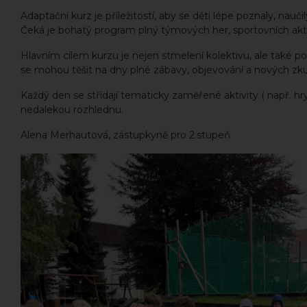
Adaptační kurz je příležitostí, aby se děti lépe poznaly, nauč
Čeká je bohatý program plný týmových her, sportovních aktivi
Hlavním cílem kurzu je nejen stmelení kolektivu, ale také
se mohou těšit na dny plné zábavy, objevování a nových zku
Každý den se střídají tematicky zaměřené aktivity ( např. hr
nedalekou rozhlednu.
Alena Merhautová, zástupkyně pro 2.stupeň