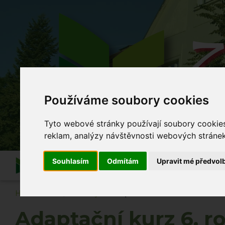
Z
Používáme soubory cookies
Co se
Tyto webové stránky používají soubory cookies 
reklam, analýzy návštěvnosti webových stránek 
Souhlasím
Odmítám
Upravit mé předvol
Informace
O škole
Akce školy
Po vyuč
Hlavní strana
Novinky
Adaptační kurz 6. ročníku
Adaptační kurz 6. r