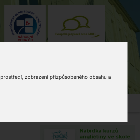
o prostředí, zobrazení přizpůsobeného obsahu a
4, Stodůlky, 155 00 Praha
235 515
464
skola@zsmladi.cz
Nabídka kurzů
angličtiny ve škole