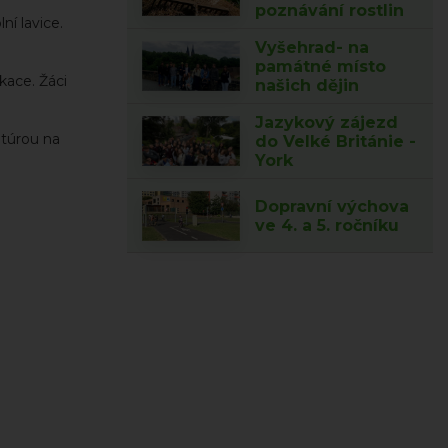
poznávání rostlin
ní lavice.
Vyšehrad- na
památné místo
kace. Žáci
našich dějin
Jazykový zájezd
 túrou na
do Velké Británie -
York
Dopravní výchova
ve 4. a 5. ročníku