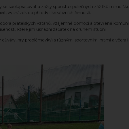
ily se spolupracovat a zažily spoustu společných zážitků mimo škol
t, vycházek do přírody i kreativních činností.
 podpora přátelských vztahů, vzájemné pomoci a otevřené komuni
šeností, které jim usnadní začátek na druhém stupni.
y důvěry, hry problémovky) s různými sportovními hrami a včera i