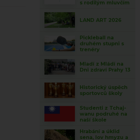
s rodilým mluvčím
LAND ART 2026
Pickleball na
druhém stupni s
trenéry
Mladí z Mládí na
Dni zdraví Prahy 13
Historický úspěch
sportovců školy
Studenti z Tchaj-
wanu podruhé na
naší škole
Hrabání a úklid
sena, lov hmyzu a