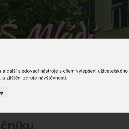
Š Mládí
 v Mládí naučíš...
a další sledovací nástroje s cílem vylepšení uživatelskéh
a zjištění zdroje návštěvnosti.
by
Mládí 135/
ování
Dokumenty
Stravování
Kontakty
5
očníku