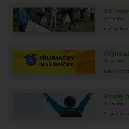
34. roč
Projekty
ekologické 
Přijíma
Projekty
naši deváťá
Podej 
Projekty
Slavnostní 