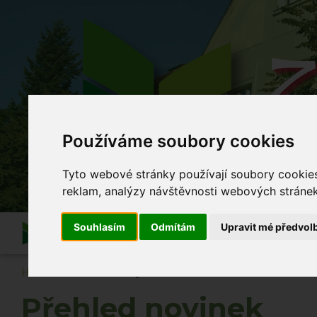
Z
Používáme soubory cookies
Co se
Tyto webové stránky používají soubory cookies 
reklam, analýzy návštěvnosti webových stránek 
Souhlasím
Odmítám
Upravit mé předvol
Informace
O škole
Akce školy
Po vyuč
Hlavní strana
Novinky
Přehled novinek