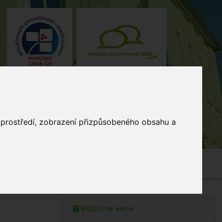
o prostředí, zobrazení přizpůsobeného obsahu a
4, Stodůlky, 155 00 Praha
235 515
464
skola@zsmladi.cz
Blížící se akce