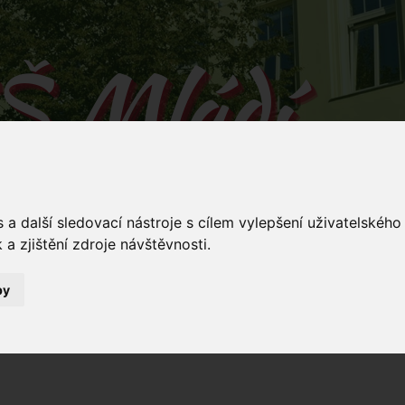
Š Mládí
 v Mládí naučíš...
a další sledovací nástroje s cílem vylepšení uživatelskéh
a zjištění zdroje návštěvnosti.
by
Mládí 135/
ování
Dokumenty
Stravování
Kontakty
5