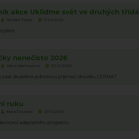
ník akce Ukliďme svět ve druhých tříd
Norbert Tlustý
17.04.2026
myšlení
čky nanečisto 2026
Alena Merhautová
30.01.2026
ci psali zkušebně jednotnou přijímací zkoušku CERMAT
mi ruku
Klára Dzúrová
07.10.2025
zakončení adaptačního programu