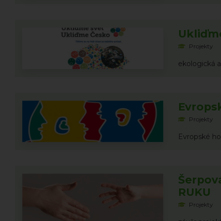
Ukliďm
Projekty
ekologická 
Evrops
Projekty
Evropské hod
Šerpov
RUKU
Projekty