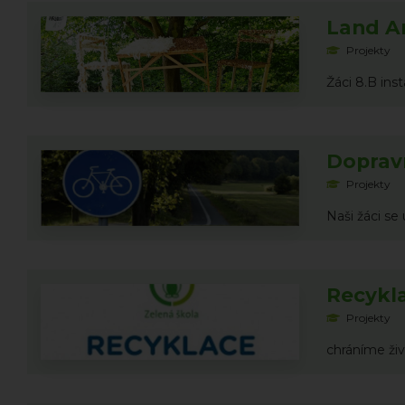
Land Ar
Projekty
Žáci 8.B ins
Dopravn
Projekty
Naši žáci se 
Recykl
Projekty
chráníme živ