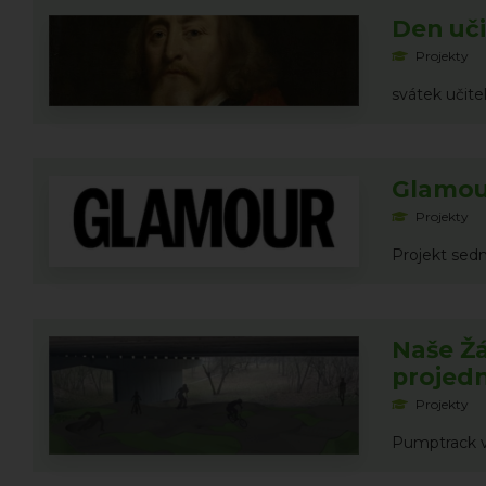
Den učit
Projekty
svátek učite
Glamou
Projekty
Projekt sed
Naše Ž
projedn
Projekty
Pumptrack v