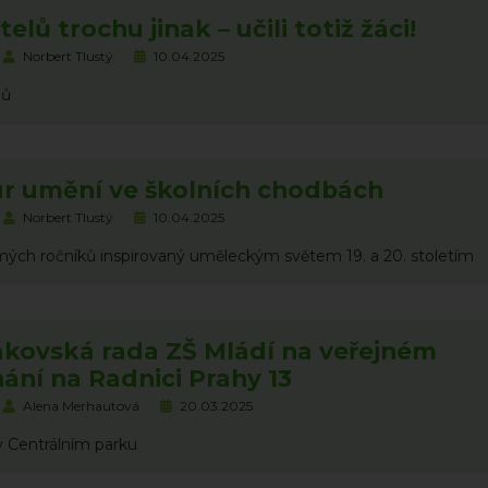
elů trochu jinak – učili totiž žáci!
Norbert Tlustý
10.04.2025
lů
r umění ve školních chodbách
Norbert Tlustý
10.04.2025
mých ročníků inspirovaný uměleckým světem 19. a 20. stoletím
ákovská rada ZŠ Mládí na veřejném
ání na Radnici Prahy 13
Alena Merhautová
20.03.2025
 Centrálním parku