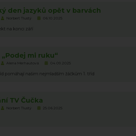
ý den jazyků opět v barvách
Norbert Tlustý
06.10.2025
ekt na konci září
 „Podej mi ruku“
Alena Merhautová
04.09.2025
 tříd pomáhají našim nejmladším žáčkům 1. tříd
lání TV Čučka
Norbert Tlustý
25.06.2025