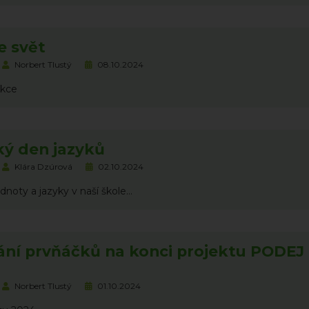
e svět
Norbert Tlustý
08.10.2024
akce
ký den jazyků
Klára Dzúrová
02.10.2024
noty a jazyky v naší škole…
ání prvňáčků na konci projektu PODEJ
Norbert Tlustý
01.10.2024