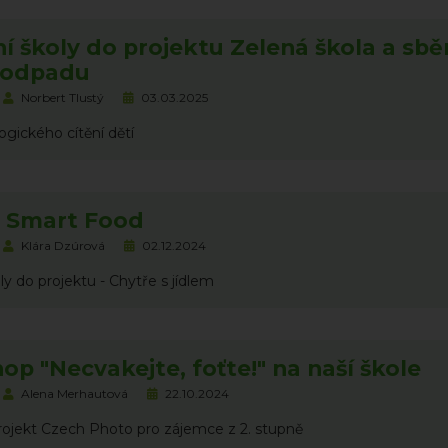
í školy do projektu Zelená škola a sbě
oodpadu
Norbert Tlustý
03.03.2025
logického cítění dětí
t Smart Food
Klára Dzúrová
02.12.2024
ly do projektu - Chytře s jídlem
p "Necvakejte, foťte!" na naší škole
Alena Merhautová
22.10.2024
rojekt Czech Photo pro zájemce z 2. stupně