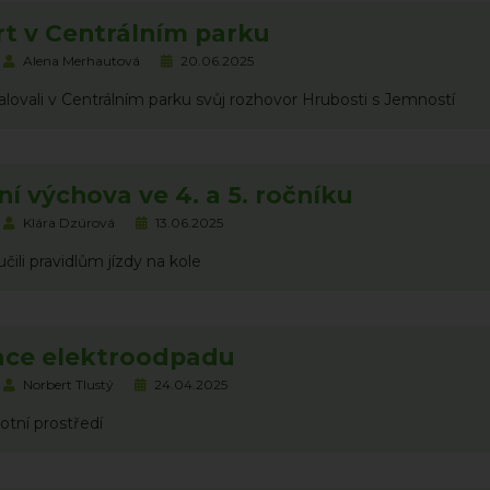
t v Centrálním parku
Alena Merhautová
20.06.2025
talovali v Centrálním parku svůj rozhovor Hrubosti s Jemností
í výchova ve 4. a 5. ročníku
Klára Dzúrová
13.06.2025
učili pravidlům jízdy na kole
ace elektroodpadu
Norbert Tlustý
24.04.2025
otní prostředí