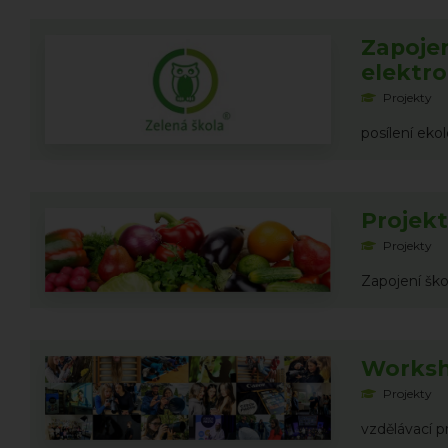
Zapojen
elektr
Projekty
posílení eko
Projek
Projekty
Zapojení ško
Worksho
Projekty
vzdělávací p