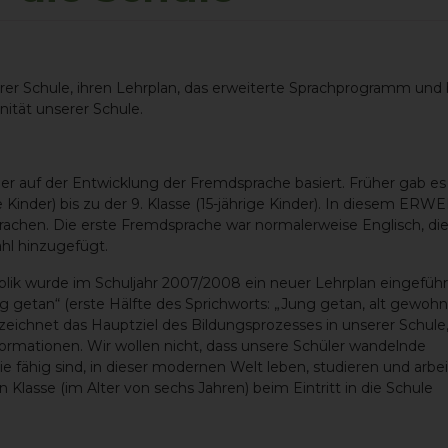
erer Schule, ihren Lehrplan, das erweiterte Sprachprogramm und
nität unserer Schule.
der auf der Entwicklung der Fremdsprache basiert. Früher gab es
e Kinder) bis zu der 9. Klasse (15-jährige Kinder). In diesem ER
en. Die erste Fremdsprache war normalerweise Englisch, die
hl hinzugefügt.
ik wurde im Schuljahr 2007/2008 ein neuer Lehrplan eingeführ
 getan“ (erste Hälfte des Sprichworts: „Jung getan, alt gewohnt
nzeichnet das Hauptziel des Bildungsprozesses in unserer Schule,
ormationen. Wir wollen nicht, dass unsere Schüler wandelnde
fähig sind, in dieser modernen Welt leben, studieren und arbei
Klasse (im Alter von sechs Jahren) beim Eintritt in die Schule