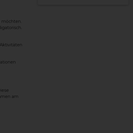
en möchten.
igatorisch.
Aktivitäten
sationen
Diese
nehmen am