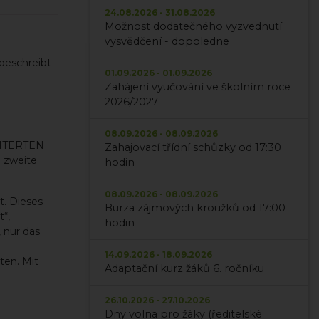
24.08.2026 - 31.08.2026
Možnost dodatečného vyzvednutí
vysvědčení - dopoledne
 beschreibt
01.09.2026 - 01.09.2026
Zahájení vyučování ve školním roce
2026/2027
08.09.2026 - 08.09.2026
WEITERTEN
Zahajovací třídní schůzky od 17:30
 zweite
hodin
08.09.2026 - 08.09.2026
t. Dieses
Burza zájmových kroužků od 17:00
“,
hodin
 nur das
14.09.2026 - 18.09.2026
ten. Mit
Adaptační kurz žáků 6. ročníku
26.10.2026 - 27.10.2026
Dny volna pro žáky (ředitelské