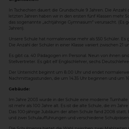
In Tschechien dauert die Grundschule 9 Jahren. Die Anzahl 
letzten Jahren haben wir in den ersten fünf Klassen mehr Schü
das sogenannte „achtjährige Gymnasium" verursacht. (Es geh
Jahren).
Unsere Schule hat normalerweise mehr als 550 Schüler. Es g
Die Anzahl der Schüler in einer Klasse variiert zwischen 21 u
Es gibt ca. 40 Pädagogen im Personal. Neun von ihnen sind 
Stellvertreter. Es gibt elf Englischlehrer, sechs Deutschlehr
Der Unterricht beginnt um 8.00 Uhr und endet normalerwei
Nachmittagsstunden, die um 14.35 Uhr beginnen und um 16
Gebäude:
Im Jahre 2003 wurde in der Schule eine moderne Turnhalle e
ist mehr als 100 Jahre alt. Es ist die alte Schule, die im Ja
Das 100-jährige Jubiläum der alten Schule fand 2008 statt. 
und zwei Schulaufführungen und verschiedene Schulpräsen
Die Schulmensa bietet die Wahl zwischen zwei Mahlzeiten 