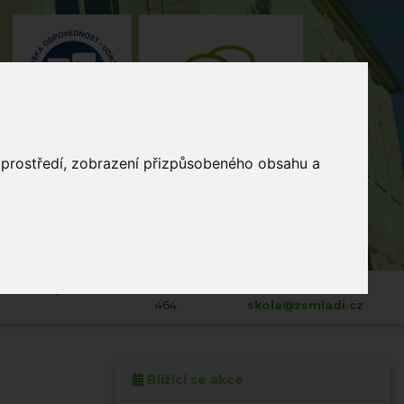
o prostředí, zobrazení přizpůsobeného obsahu a
4, Stodůlky, 155 00 Praha
235 515
464
skola@zsmladi.cz
Blížící se akce