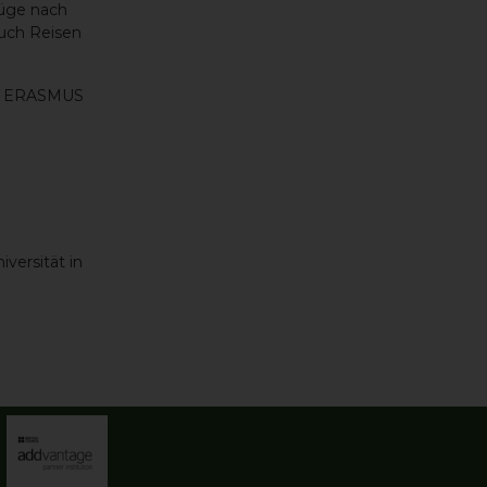
lüge nach
auch Reisen
am ERASMUS
versität in