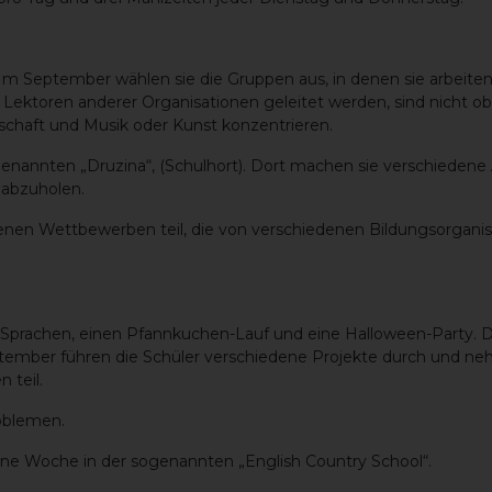
 Im September wählen sie die Gruppen aus, in denen sie arbeit
Lektoren anderer Organisationen geleitet werden, sind nicht obl
nschaft und Musik oder Kunst konzentrieren.
enannten „Druzina“, (Schulhort). Dort machen sie verschiedene 
 abzuholen.
enen Wettbewerben teil, die von verschiedenen Bildungsorgani
r Sprachen, einen Pfannkuchen-Lauf und eine Halloween-Party. 
eptember führen die Schüler verschiedene Projekte durch und 
 teil.
oblemen.
eine Woche in der sogenannten „English Country School“.