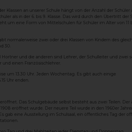
der Klassen an unserer Schule hängt von der Anzahl der Schüler 
ler als in der 6. bis 9. Klasse. Das wird durch den Übertritt der 
t um eine Form von Mittelschulen für Schüler im Alter von 11 b
ibt normalerweise zwei oder drei Klassen von Kindern des gleich
nd 30.
Hortner und die anderen sind Lehrer, der Schulleiter und zwei s
er und einen Französischlehrer.
se um 13.30 Uhr. Jeden Wochentag. Es gibt auch einige
.15 Uhr enden.
röffnet. Das Schulgebäude selbst besteht aus zwei Teilen. Der äl
hre 1908 eröffnet wurde. Der neuere Teil wurde in den 1960er Jahr
Es gab eine Ausstellung im Schulsaal, ein öffentliches Tag der of
tationen.
pro Tag und drei Mahlzeiten jeder Dienstag und Donnerstag.