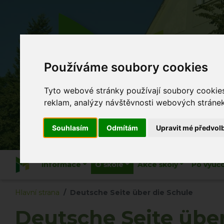
Z
Používáme soubory cookies
Tyto webové stránky používají soubory cookies 
Co se
reklam, analýzy návštěvnosti webových stránek 
Souhlasím
Odmítám
Upravit mé předvol
Informace
O škole
Akce školy
Po vyuč
Hlavní strana
Deutsche Seite über die Schule
Deutsche Seite über