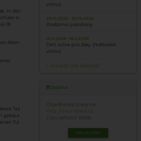
volno)
ab. In den
Schüler in
29.10.2026 - 30.10.2026
is 18
Podzimní prázdniny
16.11.2026 - 16.11.2026
en Alten.
Den volna pro žáky (ředitelské
volno)
einer
» zobrazit celý kalendář
Jídelna
Objednávka stravy na
tere Teil
http://www.strava.cz
.
en gebaut.
Číslo zařízení: 0698.
fenen Tür
JÍDELNÍ LÍSTEK