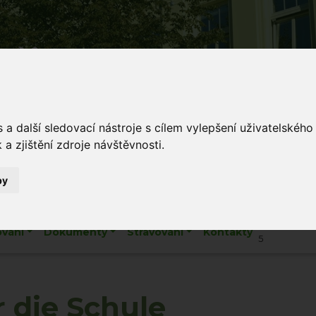
Š Mládí
a další sledovací nástroje s cílem vylepšení uživatelskéh
 v Mládí naučíš...
a zjištění zdroje návštěvnosti.
by
Mládí 135/
ování
Dokumenty
Stravování
Kontakty
5
 die Schule