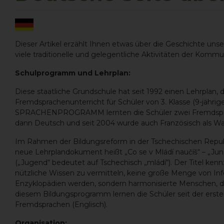
Dieser Artikel erzählt Ihnen etwas über die Geschichte uns
viele traditionelle und gelegentliche Aktivitäten der Kommu
Schulprogramm und Lehrplan:
Diese staatliche Grundschule hat seit 1992 einen Lehrplan, 
Fremdsprachenunterricht für Schüler von 3. Klasse (9-jährig
SPRACHENPROGRAMM lernten die Schüler zwei Fremdsprach
dann Deutsch und seit 2004 wurde auch Französisch als Wa
Im Rahmen der Bildungsreform in der Tschechischen Republ
neue Lehrplandokument heißt „Co se v Mládí naučíš“ – „Jung
(„Jugend“ bedeutet auf Tschechisch „mládí“). Der Titel ken
nützliche Wissen zu vermitteln, keine große Menge von Inf
Enzyklopädien werden, sondern harmonisierte Menschen, die 
diesem Bildungsprogramm lernen die Schüler seit der ersten 
Fremdsprachen (Englisch).
Organisation: