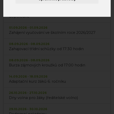
24.08.2026 - 31.08.2026
Možnost dodatečného vyzvednutí vysvědčení -
dopoledne
01.09.2026 - 01.09.2026
Zahájení vyučování ve školním roce 2026/2027
08.09.2026 - 08.09.2026
Zahajovací třídní schůzky od 17:30 hodin
08.09.2026 - 08.09.2026
Burza zájmových kroužků od 17:00 hodin
14.09.2026 - 18.09.2026
Adaptační kurz žáků 6. ročníku
26.10.2026 - 27.10.2026
Dny volna pro žáky (ředitelské volno)
29.10.2026 - 30.10.2026