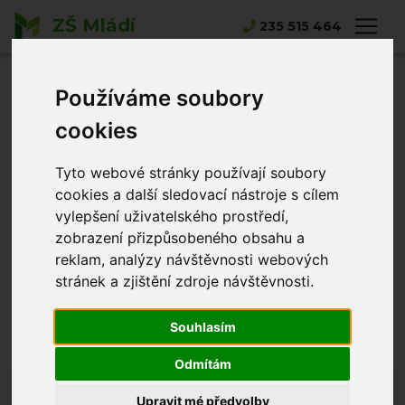
ZŠ Mládí
235 515 464
Hlavní strana
Řády a pravidla hodnocení
Používáme soubory
Řády a pravidla
cookies
hodnocení
Tyto webové stránky používají soubory
cookies a další sledovací nástroje s cílem
Školní řád
vylepšení uživatelského prostředí,
zobrazení přizpůsobeného obsahu a
Řád školní družiny
reklam, analýzy návštěvnosti webových
Pravidla hodnocení
Váhy známek v systému Bakaláři
stránek a zjištění zdroje návštěvnosti.
Souhlasím
Odmítám
Blížící se akce
Upravit mé předvolby