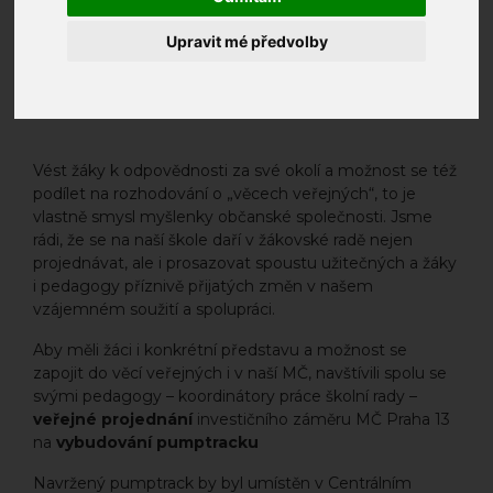
Upravit mé předvolby
Vést žáky k odpovědnosti za své okolí a možnost se též
podílet na rozhodování o „věcech veřejných“, to je
vlastně smysl myšlenky občanské společnosti. Jsme
rádi, že se na naší škole daří v žákovské radě nejen
projednávat, ale i prosazovat spoustu užitečných a žáky
i pedagogy příznivě přijatých změn v našem
vzájemném soužití a spolupráci.
Aby měli žáci i konkrétní představu a možnost se
zapojit do věcí veřejných i v naší MČ, navštívili spolu se
svými pedagogy – koordinátory práce školní rady –
veřejné projednání
investičního záměru MČ Praha 13
na
vybudování pumptracku
Navržený pumptrack by byl umístěn v Centrálním