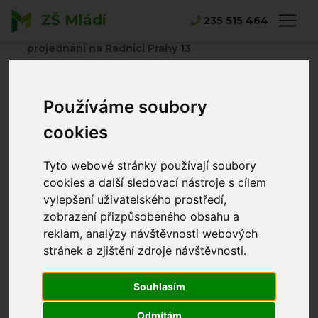
ZŠ Mládí
Hlavní strana
Novinky
235 515 464
Naše Žákovská rada ZŠ Mládí na veřejném
projednání na Radnici Prahy 13
Naše Žákovská
Používáme soubory
rada ZŠ Mládí na
cookies
veřejném
Tyto webové stránky používají soubory
projednání na
cookies a další sledovací nástroje s cílem
vylepšení uživatelského prostředí,
Radnici Prahy 13
zobrazení přizpůsobeného obsahu a
reklam, analýzy návštěvnosti webových
stránek a zjištění zdroje návštěvnosti.
Alena Merhautová
20.03.2025
Souhlasím
Odmítám