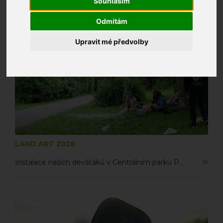
Souhlasím
Fantail Academy
Odmítám
Upravit mé předvolby
LAND ART 2026
Instalace našich deváťáků v Centrálním parku Prahy 13