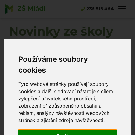
ZŠ Mládí
235 515 464
Novinky ze školy
Používáme soubory
cookies
Tyto webové stránky používají soubory
cookies a další sledovací nástroje s cílem
vylepšení uživatelského prostředí,
zobrazení přizpůsobeného obsahu a
reklam, analýzy návštěvnosti webových
stránek a zjištění zdroje návštěvnosti.
Nabídka kurzů angličtiny ve škole s rodilým
mluvčím