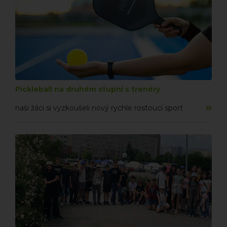
Pickleball na druhém stupni s trenéry
naši žáci si vyzkoušeli nový rychle rostoucí sport