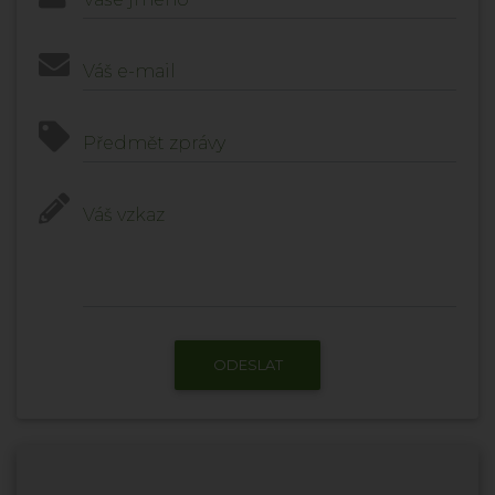
Váš e-mail
Předmět zprávy
Váš vzkaz
ODESLAT