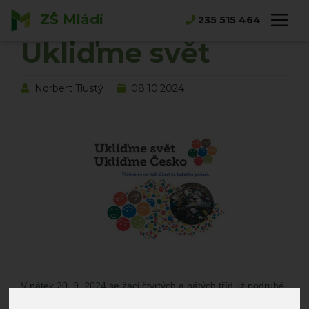
ZŠ Mládí
Hlavní strana
Novinky
Ukliďme svět
235 515 464
Ukliďme svět
Norbert Tlustý
08.10.2024
V pátek 20. 9. 2024 se žáci čtvrtých a pátých tříd již podruhé
zapojili
do ekologické akce s názvem Ukliďme svět. Po