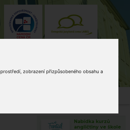
o prostředí, zobrazení přizpůsobeného obsahu a
4, Stodůlky, 155 00 Praha
235 515
464
skola@zsmladi.cz
Nabídka kurzů
angličtiny ve škole