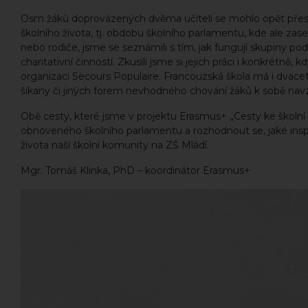
Osm žáků doprovázených dvěma učiteli se mohlo opět přesvěd
školního života, tj. obdobu školního parlamentu, kde ale za
nebo rodiče, jsme se seznámili s tím, jak fungují skupiny p
charitativní činností. Zkusili jsme si jejich práci i konkrétně,
organizaci Secours Populaire. Francouzská škola má i dvacet
šikany či jiných forem nevhodného chování žáků k sobě na
Obě cesty, které jsme v projektu Erasmus+ „Cesty ke školní 
obnoveného školního parlamentu a rozhodnout se, jaké inspi
života naší školní komunity na ZŠ Mládí.
Mgr. Tomáš Klinka, PhD – koordinátor Erasmus+