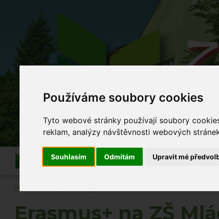
Z
Používáme soubory cookies
Co se
Tyto webové stránky používají soubory cookies 
reklam, analýzy návštěvnosti webových stránek 
Souhlasím
Odmítám
Upravit mé předvol
Informace
O škole
Akce školy
Po vyuč
Hlavní strana
Novinky
Erasmus+ na ZŠ Mládí ve finále
Erasmus+ na ZŠ Mlád