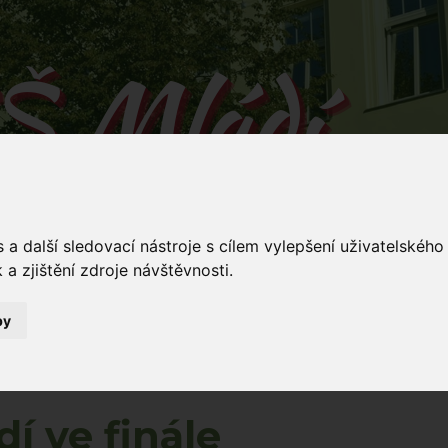
Š Mládí
 v Mládí naučíš...
a další sledovací nástroje s cílem vylepšení uživatelskéh
a zjištění zdroje návštěvnosti.
by
Mládí 135/
ování
Dokumenty
Stravování
Kontakty
5
í ve finále