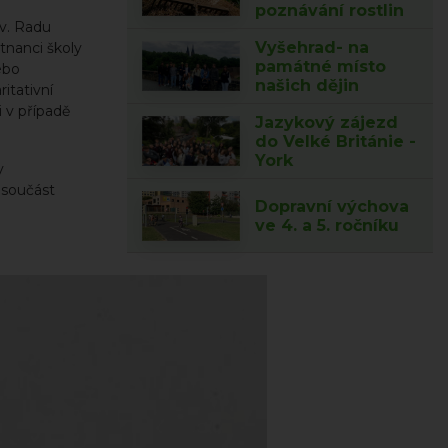
poznávání rostlin
zv. Radu
Vyšehrad- na
tnanci školy
památné místo
ebo
našich dějin
ritativní
 v případě
Jazykový zájezd
do Velké Británie -
York
y
 součást
Dopravní výchova
ve 4. a 5. ročníku