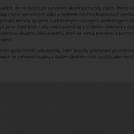
čit, že na žácích při vytváření školní komunity záleží. Mimo t
sedají mimo samotných žáků a ředitele i technickoprovozní zaměs
odporující aktivity spojené s udržitelným rozvojem, wellbeingem n
 když jsme čistili břeh Loiry nebo pomáhali s tříděním oblečení v cha
ičlennou skupinu žáků-expertů, kteří se věnují prevenci a pomoci
vzájem.
mini-společnosti“ uskutečnily, nám dovolily promyslet první krok
race ze zahraničí budou v dalším školním roce využity jako nová