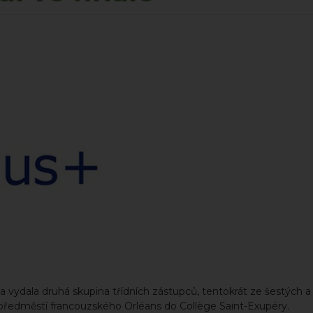
na vydala druhá skupina třídních zástupců, tentokrát ze šestých
 předměstí francouzského Orléans do Collège Saint-Exupéry.