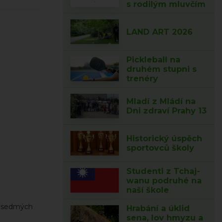
s rodilým mluvčím
LAND ART 2026
Pickleball na
druhém stupni s
trenéry
Mladí z Mládí na
Dni zdraví Prahy 13
Historický úspěch
sportovců školy
Studenti z Tchaj-
wanu podruhé na
naší škole
 a sedmých
Hrabání a úklid
sena, lov hmyzu a