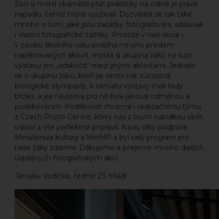
Žáci si mohli okamžitě ptát prakticky na cokoli je právě
napadlo, čehož hojně využívali. Dozvěděli se tak také
mnoho o tom, jaké jsou začátky fotografování, sdělovali
i vlastní fotografické zážitky. Protože v naší škole i
v závěru školního roku probíhá mnoho předem
naplánovaných aktivit, mohla si skupina žáků na tuto
výstavu jen „odskočit“ mezi jinými aktivitami. Jednalo
se o skupinu žáků, kteří se tento rok zúčastnili
biologické olympiády, k tématu výstavy měli tedy
blízko, a její návštěva pro ně byla jakousi odměnou a
poděkováním. Poděkovat chceme i realizačnímu týmu
z Czech Photo Centre, který nás s touto nabídkou opět
oslovil a vše perfektně připravil. Navíc díky podpoře
Ministersva kultury a MHMP a byl celý program pro
naše žáky zdarma. Děkujeme a přejeme mnoho dalších
úspěšných fotografických akcí.
Jaroslav Vodička, ředitel ZŠ Mládí