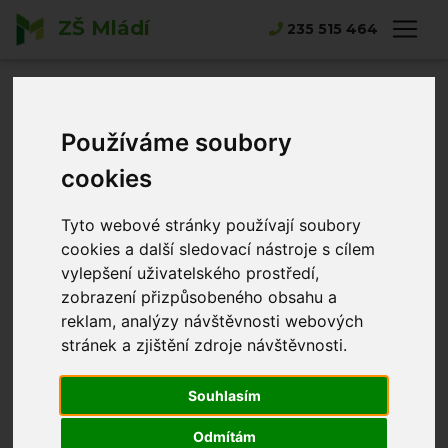
ZŠ Mládí
Hlavní strana
Novinky
235 515 464
Vánoční vystoupení na radnici
Vánoční
vystoupení na
Používáme soubory
cookies
radnici
Tyto webové stránky používají soubory
Norbert Tlustý
09.12.2022
cookies a další sledovací nástroje s cílem
vylepšení uživatelského prostředí,
zobrazení přizpůsobeného obsahu a
reklam, analýzy návštěvnosti webových
stránek a zjištění zdroje návštěvnosti.
Souhlasím
Odmítám