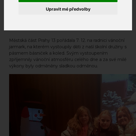
Upravit mé předvolby
Městská část Prahy 13 pořádala 7. 12. na radnici vánoční
jarmark, na kterém vystoupily děti z naší školní družiny s
pásmem básniček a koled. Svým vystoupením
zpříjemnily vánoční atmosféru celého dne a za své milé
výkony byly odměněny sladkou odměnou.