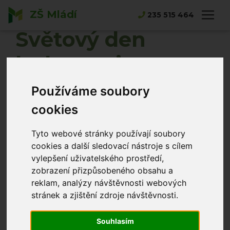
ZŠ Mládí
Hlavní strana
Novinky
Světový den laskavosti
235 515 464
Světový den
laskavosti
Používáme soubory
Norbert Tlustý
29.11.2022
cookies
Tyto webové stránky používají soubory
cookies a další sledovací nástroje s cílem
vylepšení uživatelského prostředí,
zobrazení přizpůsobeného obsahu a
reklam, analýzy návštěvnosti webových
stránek a zjištění zdroje návštěvnosti.
Souhlasím