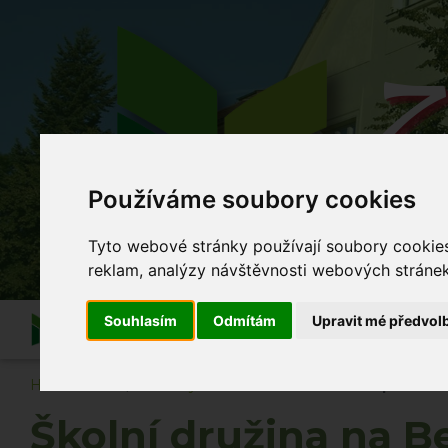
Z
Používáme soubory cookies
Co se
Tyto webové stránky používají soubory cookies 
reklam, analýzy návštěvnosti webových stránek 
Souhlasím
Odmítám
Upravit mé předvol
Informace
O škole
Akce školy
Po vyuč
Hlavní strana
Novinky
Školní družina na Bezpečné t
Školní družina na B