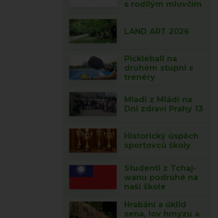
s rodilým mluvčím
LAND ART 2026
Pickleball na
druhém stupni s
trenéry
Mladí z Mládí na
Dni zdraví Prahy 13
Historický úspěch
sportovců školy
Studenti z Tchaj-
wanu podruhé na
naší škole
Hrabání a úklid
sena, lov hmyzu a