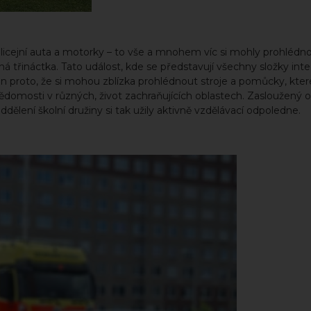
policejní auta a motorky – to vše a mnohem víc si mohly prohlédno
á třináctka. Tato událost, kde se představují všechny složky in
proto, že si mohou zblízka prohlédnout stroje a pomůcky, které
vé vědomosti v různých, život zachraňujících oblastech. Zasloužený 
oddělení školní družiny si tak užily aktivně vzdělávací odpoledne.