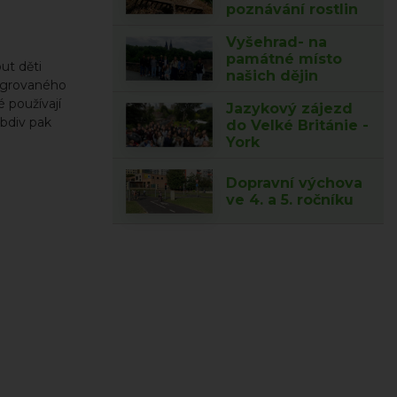
poznávání rostlin
Vyšehrad- na
památné místo
ut děti
našich dějin
tegrovaného
 používají
Jazykový zájezd
obdiv pak
do Velké Británie -
York
Dopravní výchova
ve 4. a 5. ročníku