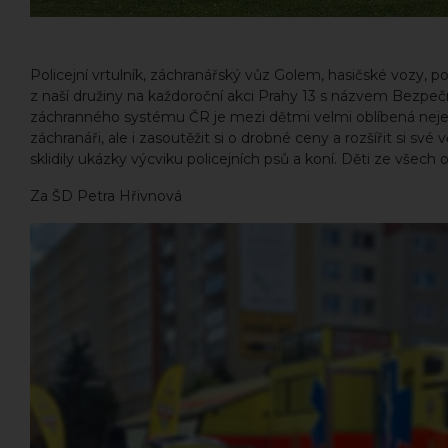
Policejní vrtulník, záchranářský vůz Golem, hasičské vozy, 
z naší družiny na každoroční akci Prahy 13 s názvem Bezpečn
záchranného systému ČR je mezi dětmi velmi oblíbená nejen 
záchranáři, ale i zasoutěžit si o drobné ceny a rozšířit si s
sklidily ukázky výcviku policejních psů a koní. Děti ze všech 
Za ŠD Petra Hřivnová