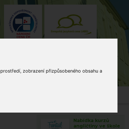
o prostředí, zobrazení přizpůsobeného obsahu a
4, Stodůlky, 155 00 Praha
235 515
464
skola@zsmladi.cz
Nabídka kurzů
angličtiny ve škole