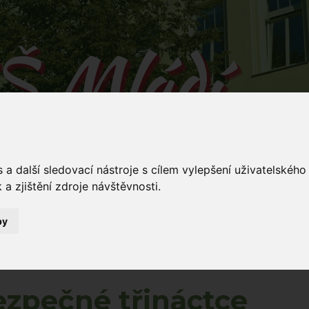
Š Mládí
 v Mládí naučíš...
a další sledovací nástroje s cílem vylepšení uživatelskéh
a zjištění zdroje návštěvnosti.
by
Mládí 135/
ování
Dokumenty
Stravování
Kontakty
5
řináctce
ezpečné třináctce