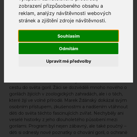
zobrazení přizpůsobeného obsahu a
reklam, analýzy návštěvnosti webových
stránek a zjištění zdroje návštěvnosti.
Souhlasím
Základní škola Mládí měla tu čest opět přivítat pana
Odmítám
Marka Ždánského, dlouholetého ošetřovatele goril a
celoživotního nadšence a znalce přírody, který si našel
Upravit mé předvolby
čas a připravil pro žáky zajímavý a poutavý program o
životě goril. Marek Ždánský v rámci svého
dobrovolnictví spolupracuje s naší školou už řadu let.
Tentokrát se žáci 1. a 2. tříd se vydali na dobrodružnou
cestu do světa goril. Žáci se dozvěděli mnoho nového o
gorilách žijících v zoologických zahradách, ale i o těch,
které žijí ve volné přírodě. Marek Ždánský dokázal svým
osobním přístupem, zkušenostmi a nadšením vtáhnout
děti do světa těchto fascinujících zvířat. Nechyběly ani
veselé historky z jeho dlouholetého působení mezi
gorilami. Program byl nejen zábavný, ale také poučný –
děti si odnesly nové poznatky o chování goril, o ochraně