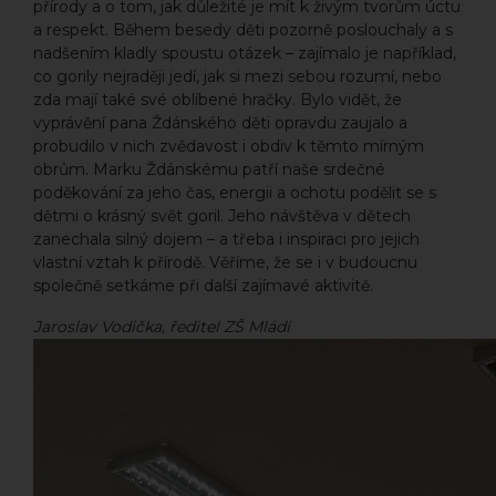
přírody a o tom, jak důležité je mít k živým tvorům úctu
a respekt. Během besedy děti pozorně poslouchaly a s
nadšením kladly spoustu otázek – zajímalo je například,
co gorily nejraději jedí, jak si mezi sebou rozumí, nebo
zda mají také své oblíbené hračky. Bylo vidět, že
vyprávění pana Ždánského děti opravdu zaujalo a
probudilo v nich zvědavost i obdiv k těmto mírným
obrům. Marku Ždánskému patří naše srdečné
poděkování za jeho čas, energii a ochotu podělit se s
dětmi o krásný svět goril. Jeho návštěva v dětech
zanechala silný dojem – a třeba i inspiraci pro jejich
vlastní vztah k přírodě. Věříme, že se i v budoucnu
společně setkáme při další zajímavé aktivitě.
Jaroslav Vodička, ředitel ZŠ Mládí