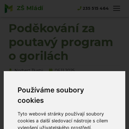
ZŠ Mládí
Hlavní strana
Novinky
235 515 464
Poděkování za poutavý program o gorilách
Poděkování za
poutavý program
o gorilách
Norbert Tlustý
06.11.2025
Používáme soubory
cookies
Tyto webové stránky používají soubory
cookies a další sledovací nástroje s cílem
vylepšení uživatelského prostředí,