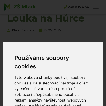
ZŠ Mládí
Hlavní strana
Novinky
Louka na Hůrce
235 515 464
Louka na Hůrce
Klára Dzúrová
15.09.2025
Používáme soubory
cookies
Tyto webové stránky používají soubory
cookies a další sledovací nástroje s cílem
vylepšení uživatelského prostředí,
zobrazení přizpůsobeného obsahu a
Na začátku září se naši druháčci zúčastnili naučného
reklam, analýzy návštěvnosti webových
programu „Louka na Hůrce“.
stránek a zjištění zdroje návštěvnosti.