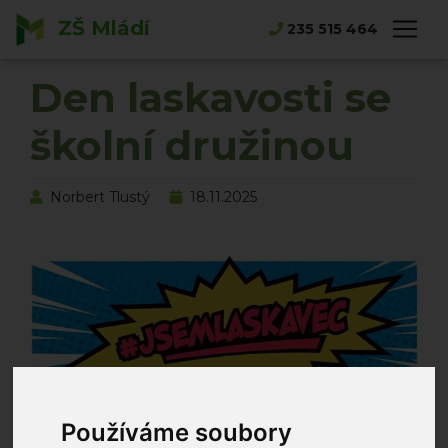
ZŠ Mládí
Hlavní strana
Novinky
235 515 464
Den laskavosti se školní družinou
Den laskavosti se
školní družinou
Norbert Tlustý
18.11.2025
Používáme soubory